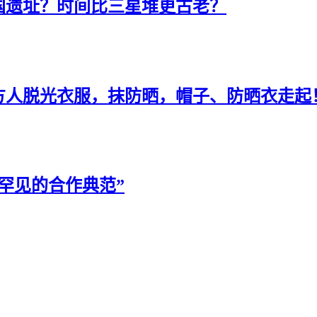
国遗址？时间比三星堆更古老？
方人脱光衣服，抹防晒，帽子、防晒衣走起
罕见的合作典范”