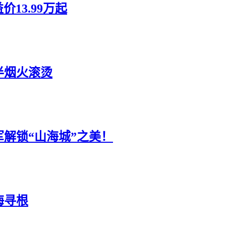
13.99万起
半烟火滚烫
解锁“山海城”之美！
海寻根