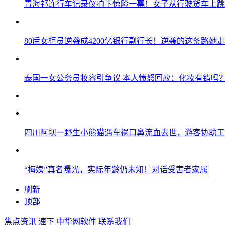
青海祁连行车记录仪拍下惊险一幕！女子从行驶货车上跳
80后女柜员逆袭成4200亿银行副行长！逆袭的这条路她走
泰国一女公务员妆容引争议 本人愤怒回应：化妆有错吗
四川阿坝一野生小熊猫遇车祸口鼻流血去世，游客协助工
“梅姨”真名曝光，实际年龄仍未知！对话受害者家属
刷新
顶部
焦点资讯
速下
中华网软件
联系我们