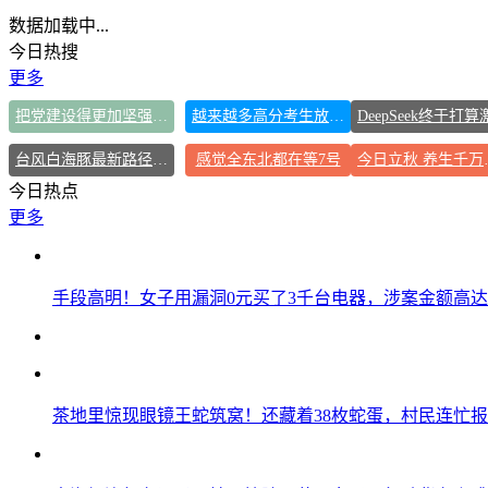
数据加载中...
今日热搜
更多
把党建设得更加坚强有力
越来越多高分考生放弃985选警校
台风白海豚最新路径研判来了
感觉全东北都在等7号
今日立秋
今日热点
更多
手段高明！女子用漏洞0元买了3千台电器，涉案金额高达1
茶地里惊现眼镜王蛇筑窝！还藏着38枚蛇蛋，村民连忙