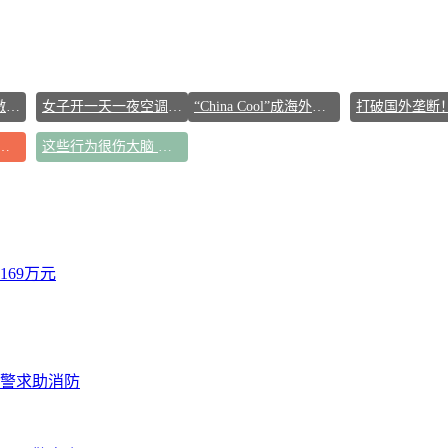
DeepSeek终于打算激进扩张了
女子开一天一夜空调后二氧化碳中毒
“China Cool”成海外热词
 养生千万避开六大误区
这些行为很伤大脑 你却每天都在做
69万元
报警求助消防