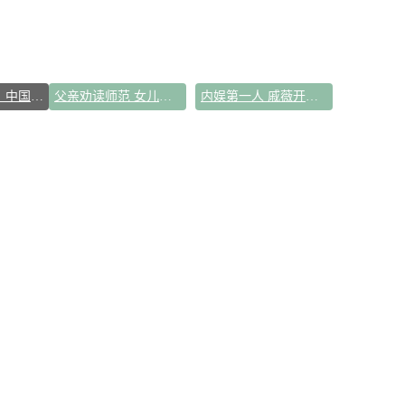
打破国外垄断！中国重磅科技集中上新
父亲劝读师范 女儿偏要考北大
内娱第一人 戚薇开放形象AI授权