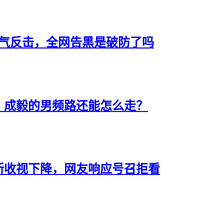
霸气反击，全网告黑是破防了吗
，成毅的男频路还能怎么走？
新收视下降，网友响应号召拒看