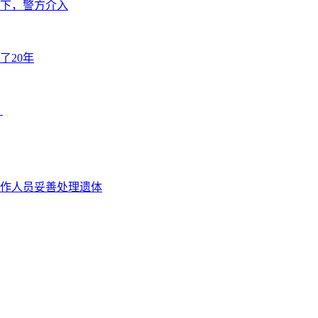
下，警方介入
了20年
？
作人员妥善处理遗体