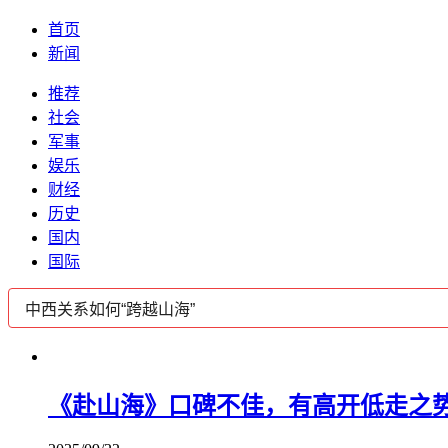
首页
新闻
推荐
社会
军事
娱乐
财经
历史
国内
国际
《赴山海》口碑不佳，有高开低走之