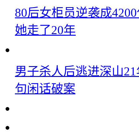
80后女柜员逆袭成42
她走了20年
男子杀人后逃进深山2
句闲话破案