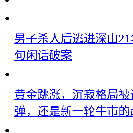
男子杀人后逃进深山2
句闲话破案
黄金跳涨，沉寂格局被
弹，还是新一轮牛市的