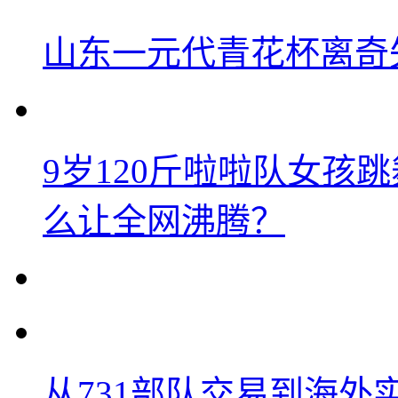
山东一元代青花杯离奇
9岁120斤啦啦队女孩
么让全网沸腾？
从731部队交易到海