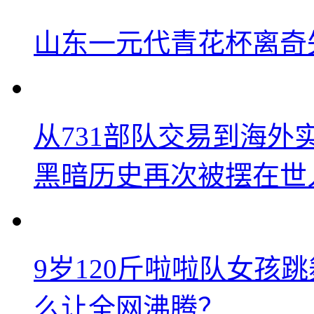
山东一元代青花杯离奇
从731部队交易到海
黑暗历史再次被摆在世
9岁120斤啦啦队女孩
么让全网沸腾？