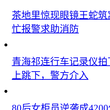
茶地里惊现眼镜王蛇筑
忙报警求助消防
青海祁连行车记录仪拍
上跳下，警方介入
80后女柜员逆袭成42