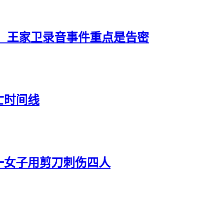
：王家卫录音事件重点是告密
亡时间线
一女子用剪刀刺伤四人