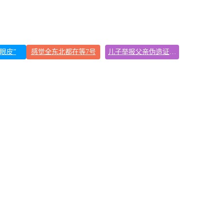
眼皮”
感觉全东北都在等7号
儿子举报父亲伪造证件为私生子落户