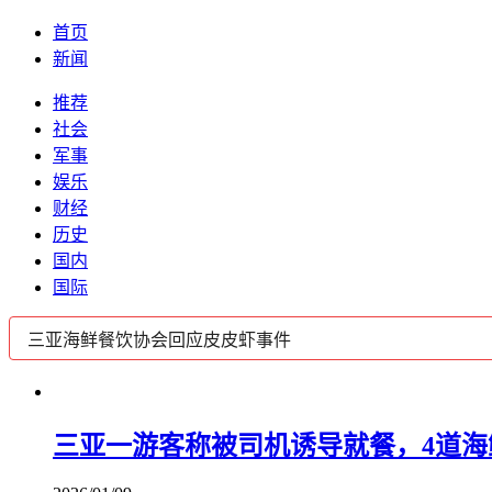
首页
新闻
推荐
社会
军事
娱乐
财经
历史
国内
国际
三亚一游客称被司机诱导就餐，4道海鲜