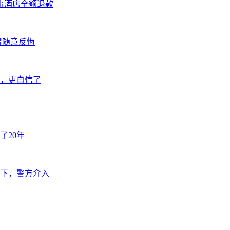
事酒店全额退款
得随意反悔
好，更自信了
了20年
下，警方介入