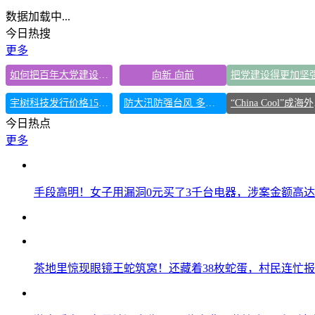
数据加载中...
今日热搜
更多
如何把百年大党建设得更加坚强有力
向新 向前
宇树科技发行价格150.80元/股
防大汛防强台风 多省份关键期这样做
“C
今日热点
更多
手段高明！女子用漏洞0元买了3千台电器，涉案金额高达1
茶地里惊现眼镜王蛇筑窝！还藏着38枚蛇蛋，村民连忙