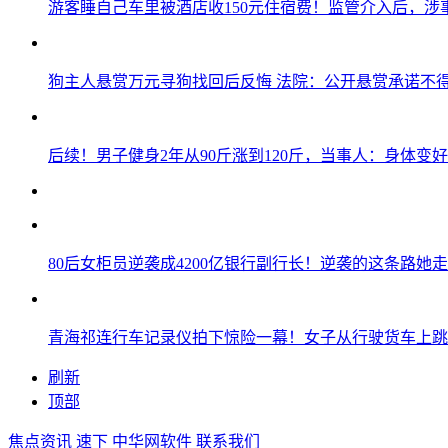
游客睡自己车里被酒店收150元住宿费！监管介入后，涉
狗主人悬赏万元寻狗找回后反悔 法院：公开悬赏承诺不
后续！男子健身2年从90斤涨到120斤，当事人：身体变
80后女柜员逆袭成4200亿银行副行长！逆袭的这条路她走
青海祁连行车记录仪拍下惊险一幕！女子从行驶货车上跳
刷新
顶部
焦点资讯
速下
中华网软件
联系我们