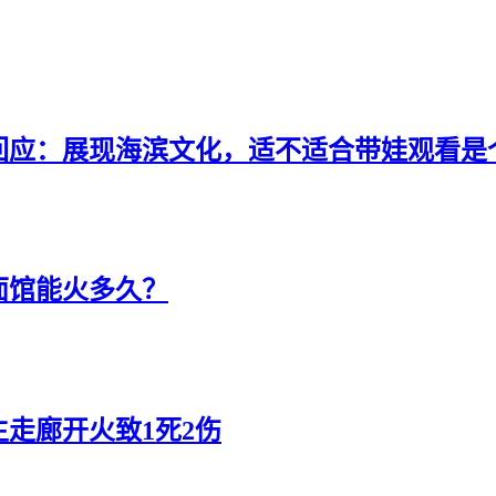
回应：展现海滨文化，适不适合带娃观看是
面馆能火多久？
走廊开火致1死2伤