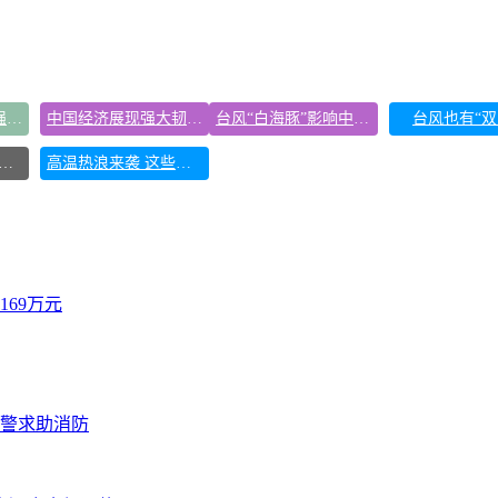
把党建设得更加坚强有力
中国经济展现强大韧性和活力
台风“白海豚”影响中国已成定局
台风也有“双
hina Cool”成海外热词
高温热浪来袭 这些地方需注意
69万元
报警求助消防