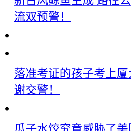
新台风鲸鱼生成 路径
流双预警！
落准考证的孩子考上厦
谢交警！
瓜子水饺究竟威胁了美