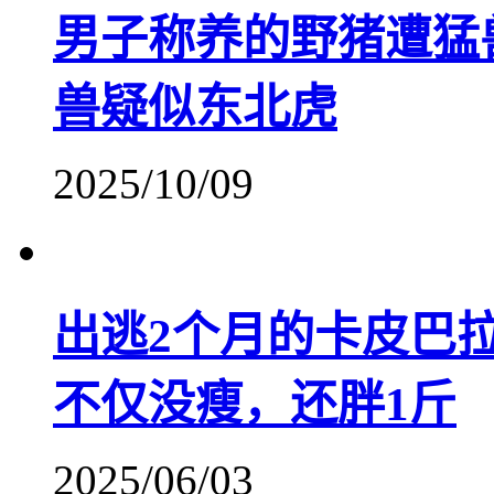
男子称养的野猪遭猛
兽疑似东北虎
2025/10/09
出逃2个月的卡皮巴
不仅没瘦，还胖1斤
2025/06/03