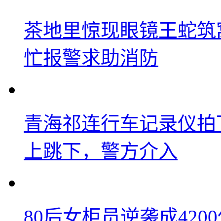
茶地里惊现眼镜王蛇筑
忙报警求助消防
青海祁连行车记录仪拍
上跳下，警方介入
80后女柜员逆袭成42