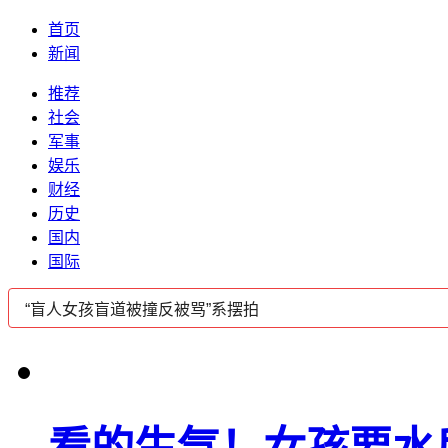
首页
新闻
推荐
社会
军事
娱乐
财经
历史
国内
国际