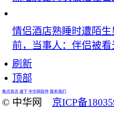
情侣酒店熟睡时遭陌生
前，当事人：伴侣被看
刷新
顶部
焦点资讯
速下
中华网软件
联系我们
© 中华网
京ICP备18035