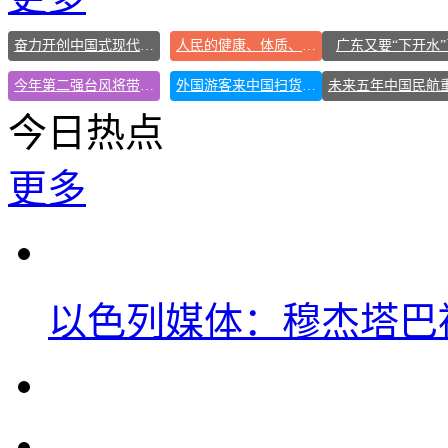
奋力开创中国式现代化建设新局面
人民的健康、体质、幸福一脉相承
广东又要“下开水”
今年第二强台风将带来多大影响
外国游客来中国扫货新特产
今日热点
更多
以色列媒体：穆杰塔巴