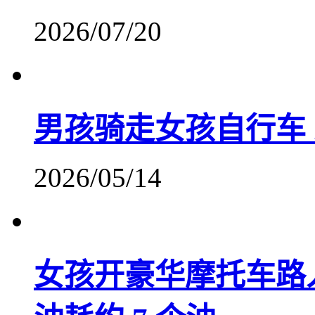
2026/07/20
男孩骑走女孩自行车
2026/05/14
女孩开豪华摩托车路