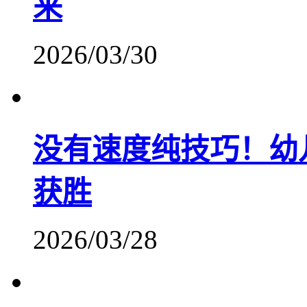
来
2026/03/30
没有速度纯技巧！幼
获胜
2026/03/28