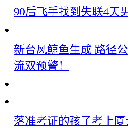
90后飞手找到失联4
新台风鲸鱼生成 路径
流双预警！
落准考证的孩子考上厦