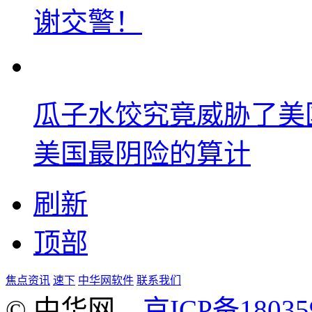
谢交警！
瓜子水饺究竟威胁了美
美国最阴险的算计
刷新
顶部
焦点资讯
速下
中华网软件
联系我们
© 中华网
京ICP备18035