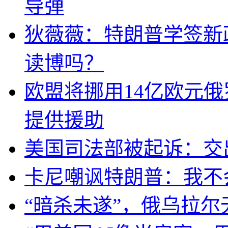
导弹
狄薇薇：特朗普学签新
读博吗？
欧盟将挪用14亿欧元
提供援助
美国司法部被起诉：交
卡尼嘲讽特朗普：我不
“暗杀未遂”，俄乌拉