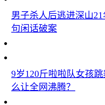
男子杀人后逃进深山2
句闲话破案
9岁120斤啦啦队女孩
么让全网沸腾？