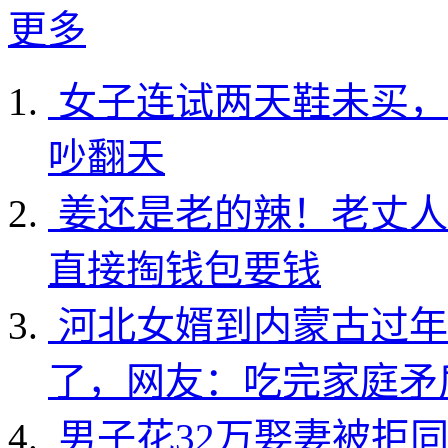
更多
女子连试两天鞋未买，
吵翻天
姜还是老的辣！老丈人
直接掏钱包要钱
河北女婿到内蒙古过年
了，网友：吃完家庭矛
男子花32万娶妻被拒