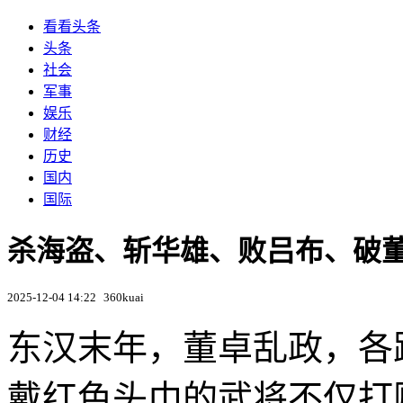
看看头条
头条
社会
军事
娱乐
财经
历史
国内
国际
杀海盗、斩华雄、败吕布、破
2025-12-04 14:22
360kuai
东汉末年，董卓乱政，各
戴红色头巾的武将不仅打