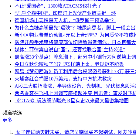
不止“爱国者”，1300枚ATACMS也打光了
“几乎全靠中国”，印度盯上光伏产业链关键一环
德国机场出现携爆无人机，“俄罗斯干预选举”？
为什么血糖高脚最先“遭殃”？糖尿病患者，脚上一般会
新小区物业费单价动辄4元以上合理吗？为何质价不符成
医院开颅手术错将健康部位切除致患者病危，日本京都大
媒体：菲律宾自说自“画”，还要找联合国“主持公道”
最高涨33个基点！降息潮下，部分中小银行为何逆势上
今日立秋你咬秋了吗？这5样端上桌，老规矩不能丢
网易《梦幻西游》员工利用后台权限盗号获利173万 获三
柬埔寨红会捐赠10万美元，支持中方抗洪救灾
A股三大股指收涨，半导体设备、光刻机、光伏概念股活
两名乘客在飞机上因调节座椅起冲突 目击者：事发时飞
《GTA6》玩法细节曝光 R星有史以来最大最密集地图
频道精选
更多
女子连试两天鞋未买，遭店员嘲讽买不起别试，网友吵