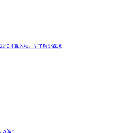
22℃才算入秋，早了解少踩坑
以渔”