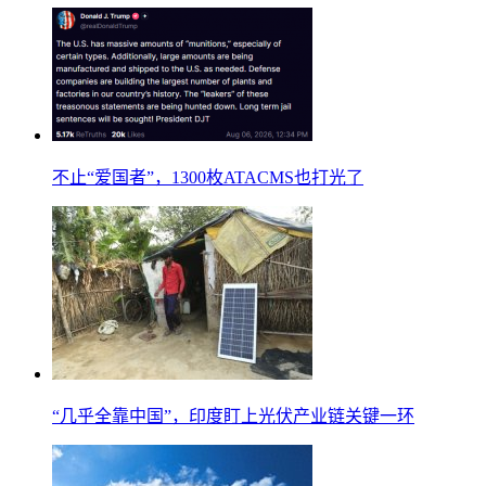
不止“爱国者”，1300枚ATACMS也打光了
“几乎全靠中国”，印度盯上光伏产业链关键一环