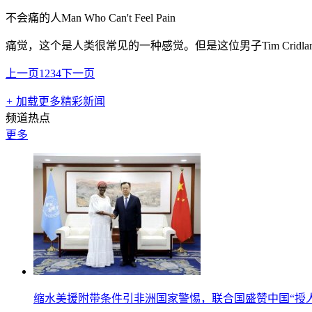
不会痛的人Man Who Can't Feel Pain
痛觉，这个是人类很常见的一种感觉。但是这位男子Tim Cri
上一页
1
2
3
4
下一页
+
加载更多精彩新闻
频道热点
更多
缩水美援附带条件引非洲国家警惕，联合国盛赞中国“授人