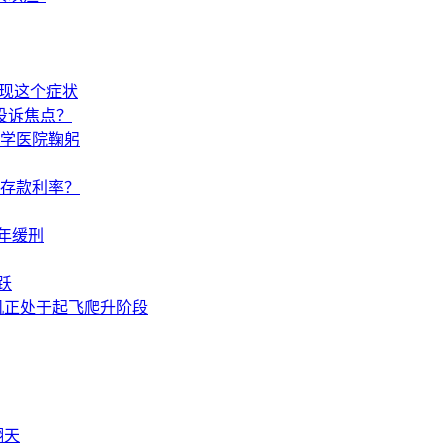
出现这个症状
投诉焦点？
学医院鞠躬
调存款利率？
年缓刑
跃
机正处于起飞爬升阶段
翻天