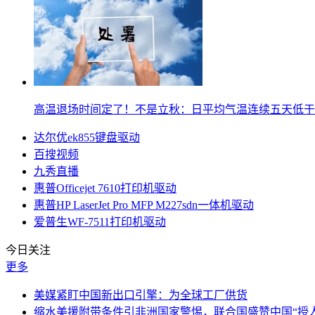
高温退场时间定了！不是立秋：日平均气温连续五天低于
达尔优ek855键盘驱动
百搜视频
九秀直播
惠普Officejet 7610打印机驱动
惠普HP LaserJet Pro MFP M227sdn一体机驱动
爱普生WF‑7511打印机驱动
今日关注
更多
美媒紧盯中国新出口引擎：为全球工厂供货
缩水美援附带条件引非洲国家警惕，联合国盛赞中国“授人