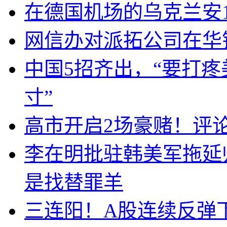
在德国机场的乌克兰安1
网信办对派拓公司在华
中国5招齐出，“要打
寸”
高市开启2场豪赌！评
李在明批驻韩美军拖延
是找替罪羊
三连阳！A股连续反弹下