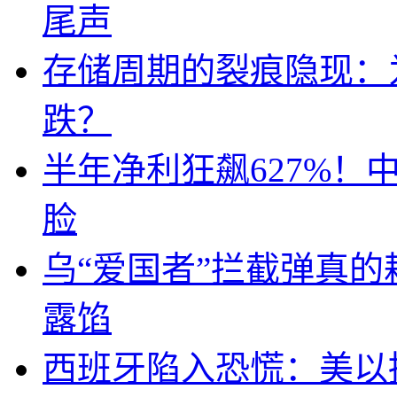
尾声
存储周期的裂痕隐现：为
跌？
半年净利狂飙627%
脸
乌“爱国者”拦截弹真
露馅
西班牙陷入恐慌：美以搞