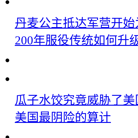
丹麦公主抵达军营开始
200年服役传统如何升
瓜子水饺究竟威胁了美
美国最阴险的算计