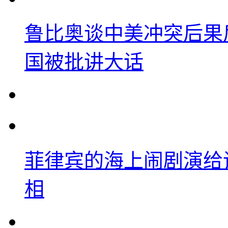
鲁比奥谈中美冲突后果
国被批讲大话
菲律宾的海上闹剧演给
相