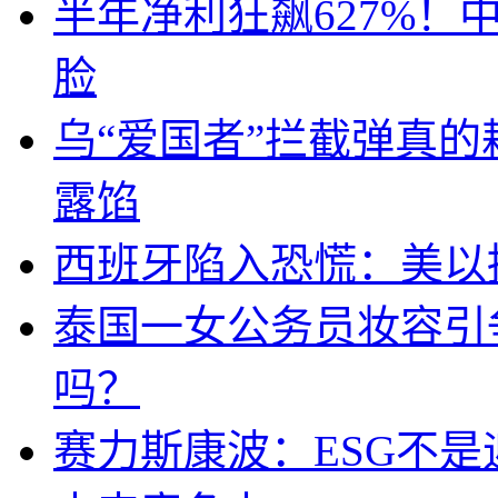
半年净利狂飙627%
脸
乌“爱国者”拦截弹真
露馅
西班牙陷入恐慌：美以搞
泰国一女公务员妆容引
吗？
赛力斯康波：ESG不