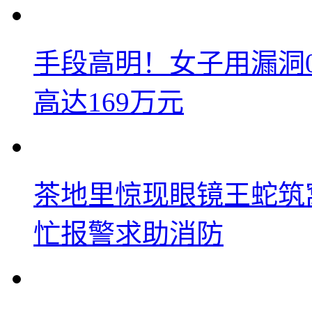
手段高明！女子用漏洞
高达169万元
茶地里惊现眼镜王蛇筑
忙报警求助消防