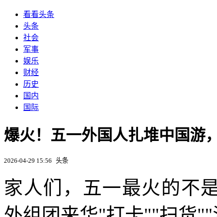
看看头条
头条
社会
军事
娱乐
财经
历史
国内
国际
爆火！五一外国人扎堆中国游，
2026-04-29 15:56
头条
家人们，五一最火的不是
外组团来华"打卡""扫货"