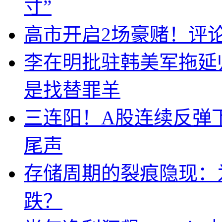
寸”
高市开启2场豪赌！评
李在明批驻韩美军拖延
是找替罪羊
三连阳！A股连续反弹下
尾声
存储周期的裂痕隐现：为
跌？