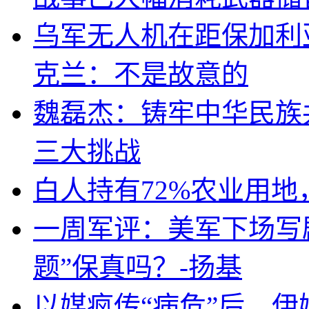
乌军无人机在距保加利
克兰：不是故意的
魏磊杰：铸牢中华民族
三大挑战
白人持有72%农业用
一周军评：美军下场写剧
题”保真吗？-扬基
以媒疯传“病危”后，伊