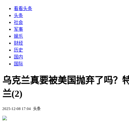
看看头条
头条
社会
军事
娱乐
财经
历史
国内
国际
乌克兰真要被美国抛弃了吗？特
兰(2)
2025-12-08 17:04
头条