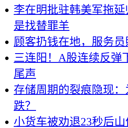
李在明批驻韩美军拖延
是找替罪羊
顾客扔钱在地，服务员
三连阳！A股连续反弹下
尾声
存储周期的裂痕隐现：为
跌？
小货车被劝退23秒后山