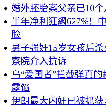
婚外胚胎案父亲已10
半年净利狂飙627%
脸
男子强奸15岁女孩后
察院介入抗诉
乌“爱国者”拦截弹真
露馅
伊朗最大内奸已被抓获