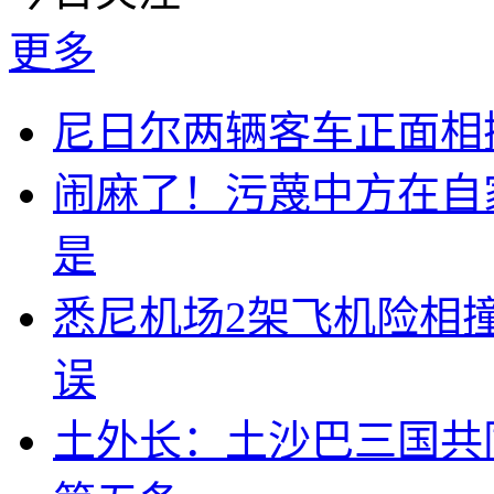
更多
尼日尔两辆客车正面相撞
闹麻了！污蔑中方在自
是
悉尼机场2架飞机险相
误
土外长：土沙巴三国共