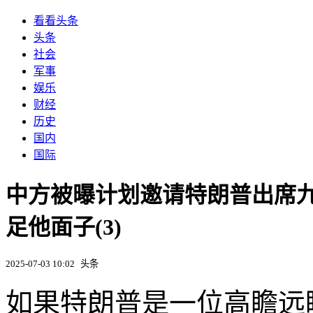
看看头条
头条
社会
军事
娱乐
财经
历史
国内
国际
中方被曝计划邀请特朗普出席
足他面子(3)
2025-07-03 10:02
头条
如果特朗普是一位高瞻远