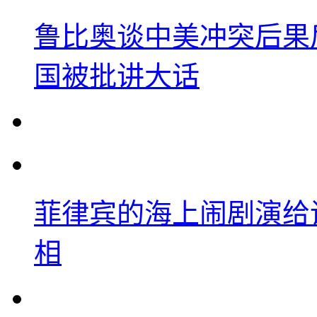
鲁比奥谈中美冲突后果
国被批讲大话
菲律宾的海上闹剧演给
相