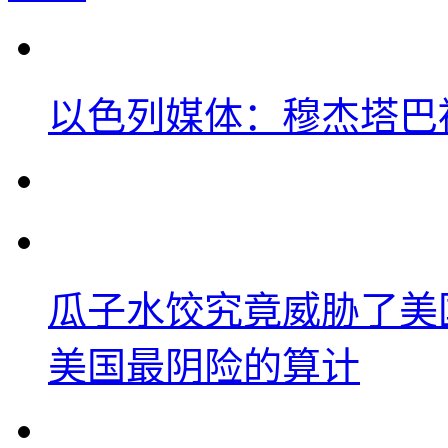
以色列媒体：穆杰塔巴
瓜子水饺究竟威胁了美
美国最阴险的算计