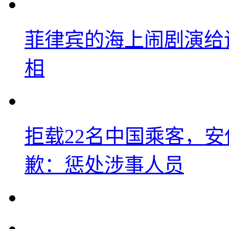
菲律宾的海上闹剧演给
相
拒载22名中国乘客，安
歉：惩处涉事人员