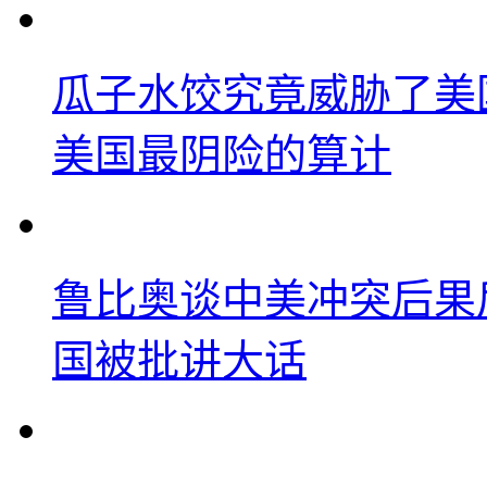
瓜子水饺究竟威胁了美
美国最阴险的算计
鲁比奥谈中美冲突后果
国被批讲大话