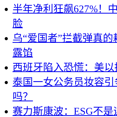
半年净利狂飙627%
脸
乌“爱国者”拦截弹真
露馅
西班牙陷入恐慌：美以搞
泰国一女公务员妆容引
吗？
赛力斯康波：ESG不