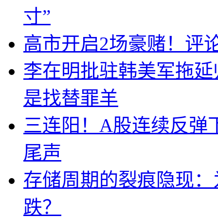
寸”
高市开启2场豪赌！评
李在明批驻韩美军拖延
是找替罪羊
三连阳！A股连续反弹下
尾声
存储周期的裂痕隐现：为
跌？