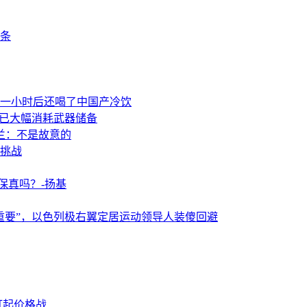
条
一小时后还喝了中国产冷饮
事已大幅消耗武器储备
兰：不是故意的
挑战
保真吗？-扬基
重要”，以色列极右翼定居运动领导人装傻回避
打起价格战