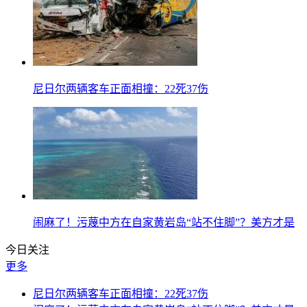
尼日尔两辆客车正面相撞：22死37伤
闹麻了！污蔑中方在自家黄岩岛“站不住脚”？美方才是
今日关注
更多
尼日尔两辆客车正面相撞：22死37伤