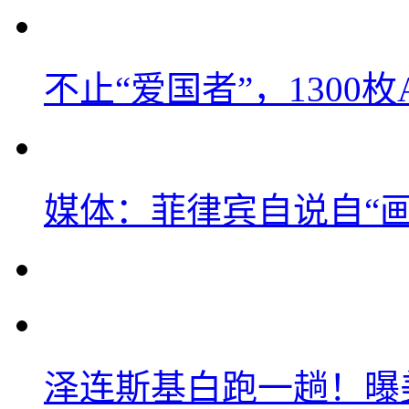
不止“爱国者”，1300枚
媒体：菲律宾自说自“画
泽连斯基白跑一趟！曝