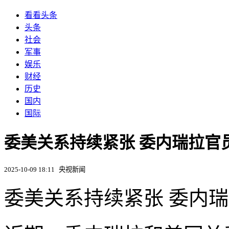
看看头条
头条
社会
军事
娱乐
财经
历史
国内
国际
​委美关系持续紧张 委内瑞拉
2025-10-09 18:11
央视新闻
委美关系持续紧张 委内