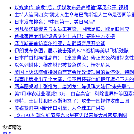
以媒疯传“病危”后，伊媒发布最高领袖“罕见公开”视频
主持人连问四次“犹太人生命与巴勒斯坦人生命是否同等
日本发布排名：“中国第一，美日居后”
因凡蒂诺被爆曾与女员工有染，国际足联、欧足联回应
首批家用太阳能设备交付！古巴：感谢中方支持
泽连斯基首访塞尔维亚，与武契奇展开会谈
伊朗发布多图，展示被击落的F-15战机等美以飞机残骸
日本前首相痛批高市：《皇室典范》修正案公然歧视女性
以色列媒体：穆杰塔巴被紧急送医，情况危急
美国上诉法院维持对白宫宴会厅改造项目的暂停令，特朗
越南出版业出了个大案，但不用怀疑他们把红旗扛下去的
两岸圆桌派｜张维为、唐湘龙：陈佩琪大陆行“未失联”
美7月非农就业骤减2.3万，白宫高官：剔除世界杯等因
沙特、土耳其和巴基斯坦签了：攻击一国视作攻击三国
美媒紧盯中国新出口引擎：为全球工厂供货
《GTA6》玩法细节曝光 R星有史以来最大最密集地图
频道精选