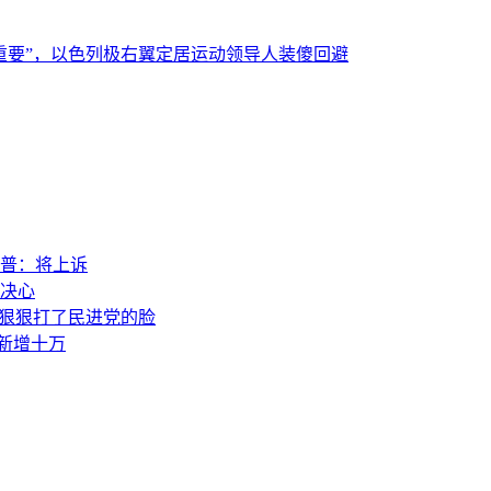
重要”，以色列极右翼定居运动领导人装傻回避
普：将上诉
决心
，狠狠打了民进党的脸
素新增十万