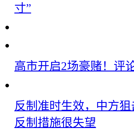
寸”
高市开启2场豪赌！评
反制准时生效，中方狙
反制措施很失望