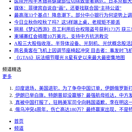
医院开颅手术错将健康部位切除致患者病危，日本京都大
媒体：菲律宾自说自“画”，还要找联合国“主持公道”
最高涨33个基点！降息潮下，部分中小银行为何逆势上
今日立秋你咬秋了吗？这5样端上桌，老规矩不能丢
网易《梦幻西游》员工利用后台权限盗号获利173万 获三
柬埔寨红会捐赠10万美元，支持中方抗洪救灾
A股三大股指收涨，半导体设备、光刻机、光伏概念股活
两名乘客在飞机上因调节座椅起冲突 目击者：事发时飞
《GTA6》玩法细节曝光 R星有史以来最大最密集地图
频道精选
更多
印度退场，美国进犯，为了争夺中国订单，伊朗俄罗斯
伊朗已举白旗，特朗普却没赢够？最强航母抵达，中方
真被中国打服了，驻韩美军司令向韩国道歉，李在明这
俄乌冲突4周年，伤亡高达180万？最终赢家出现，不是
首页
频道