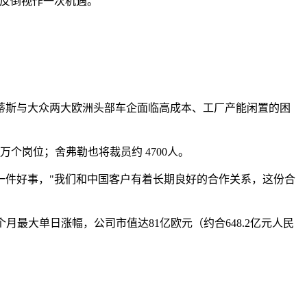
反倒视作一次机遇。"
蒂斯与大众两大欧洲头部车企面临高成本、工厂产能闲置的困
个岗位；舍弗勒也将裁员约 4700人。
一件好事，"我们和中国客户有着长期良好的合作关系，这份合
最大单日涨幅，公司市值达81亿欧元（约合648.2亿元人民