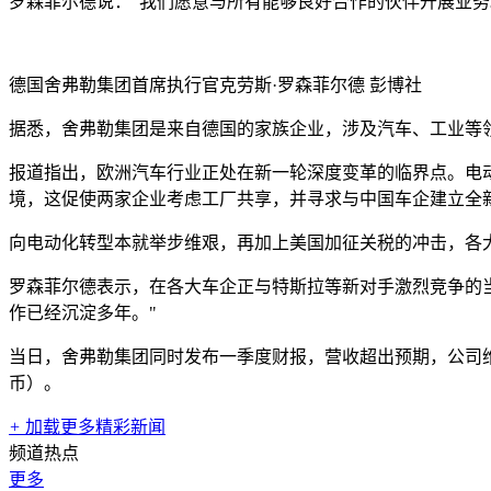
罗森菲尔德说："我们愿意与所有能够良好合作的伙伴开展业
德国舍弗勒集团首席执行官克劳斯·罗森菲尔德
彭博社
据悉，舍弗勒集团是来自德国的家族企业，涉及汽车、工业等
报道指出，欧洲汽车行业正处在新一轮深度变革的临界点。电
境，这促使两家企业考虑工厂共享，并寻求与中国车企建立全
向电动化转型本就举步维艰，再加上美国加征关税的冲击，各大
罗森菲尔德表示，在各大车企正与特斯拉等新对手激烈竞争的
作已经沉淀多年。"
当日，舍弗勒集团同时发布一季度财报，营收超出预期，公司维持
币）。
+
加载更多精彩新闻
频道热点
更多