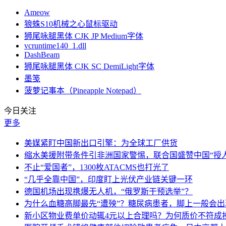
Ameow
狼蛛S10机械之心鼠标驱动
狮尾咏腿黑体 CJK JP Medium字体
vcruntime140_1.dll
DashBeam
狮尾咏腿黑体 CJK SC DemiLight字体
墨笺
菠萝记事本（Pineapple Notepad）
今日关注
更多
美媒紧盯中国新出口引擎：为全球工厂供货
缩水美援附带条件引非洲国家警惕，联合国盛赞中国“授人
不止“爱国者”，1300枚ATACMS也打光了
“几乎全靠中国”，印度盯上光伏产业链关键一环
德国机场出现携爆无人机，“俄罗斯干预选举”？
为什么血糖高脚最先“遭殃”？糖尿病患者，脚上一般会
新小区物业费单价动辄4元以上合理吗？为何质价不符成