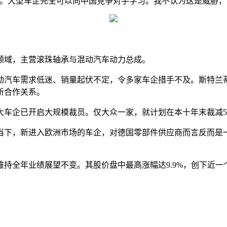
务。大型车企完全可以向中国竞争对手学习。我不认为这是威胁，
领域，主营滚珠轴承与混动汽车动力总成。
动汽车需求低迷、销量起伏不定，令多家车企措手不及。斯特兰
新合作关系。
车企已开启大规模裁员。仅大众一家，就计划在本十年末裁减5万
当下，新进入欧洲市场的车企，对德国零部件供应商而言反而是
全年业绩展望不变。其股价盘中最高涨幅达9.9%，创下近一个月