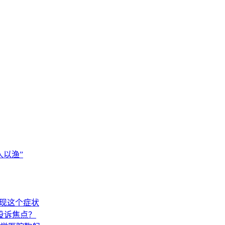
以渔”
出现这个症状
投诉焦点？