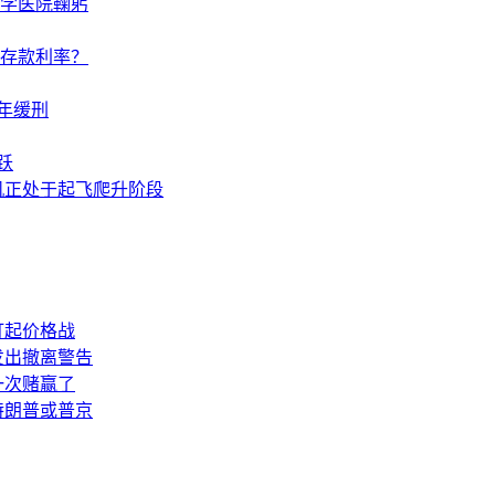
学医院鞠躬
调存款利率？
年缓刑
跃
机正处于起飞爬升阶段
打起价格战
发出撤离警告
一次赌赢了
特朗普或普京