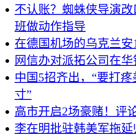
不认账？蜘蛛侠导演改
班做动作指导
在德国机场的乌克兰安1
网信办对派拓公司在华
中国5招齐出，“要打
寸”
高市开启2场豪赌！评
李在明批驻韩美军拖延