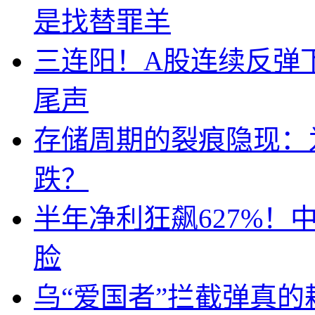
是找替罪羊
三连阳！A股连续反弹下
尾声
存储周期的裂痕隐现：为
跌？
半年净利狂飙627%
脸
乌“爱国者”拦截弹真