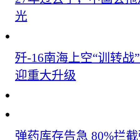
光
歼-16南海上空“训转
迎重大升级
弹药库存告急 80%拦