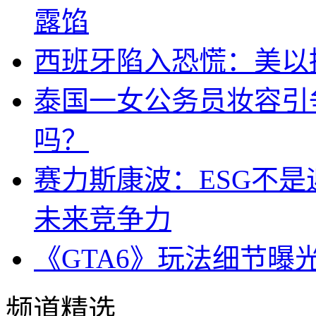
露馅
西班牙陷入恐慌：美以搞
泰国一女公务员妆容引
吗？
赛力斯康波：ESG不
未来竞争力
《GTA6》玩法细节曝
频道精选