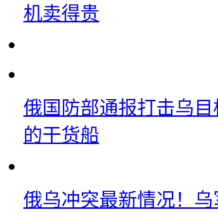
机卖得贵
俄国防部通报打击乌目
的干货船
俄乌冲突最新情况！乌