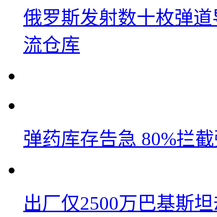
俄罗斯发射数十枚弹道
流仓库
弹药库存告急 80%拦
出厂仅2500万巴基斯