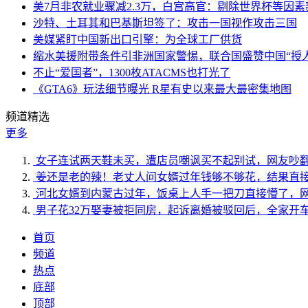
美7月非农就业骤减2.3万，白宫高官：剔除世界杯等因
沙特、土耳其和巴基斯坦签了：攻击一国视作攻击三国
美媒紧盯中国新出口引擎：为全球工厂供货
缩水美援附带条件引非洲国家警惕，联合国盛赞中国“授人
不止“爱国者”，1300枚ATACMS也打光了
《GTA6》玩法细节曝光 R星有史以来最大最密集地图
频道精选
更多
女子连试两天鞋未买，遭店员嘲讽买不起别试，网友吵
姜还是老的辣！老丈人问女婿过年钱够不够花，结果直
河北女婿到内蒙古过年，饭桌上人手一把刀直接懵了，
男子花32万娶妻被拒同房，起诉离婚被驳回后，全家开
首页
频道
热点
底部
顶部