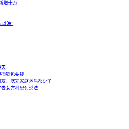
素新增十万
以渔”
翻天
接掏钱包要钱
网友：吃完家庭矛盾都少了
车去女方村里讨说法