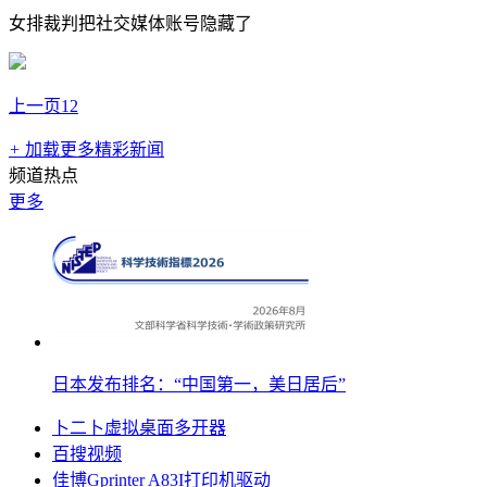
女排裁判把社交媒体账号隐藏了 ​
上一页
1
2
+
加载更多精彩新闻
频道热点
更多
日本发布排名：“中国第一，美日居后”
卜二卜虚拟桌面多开器
百搜视频
佳博Gprinter A83I打印机驱动