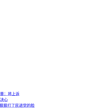
普：将上诉
决心
，狠狠打了民进党的脸