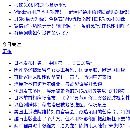
狼蛛S10机械之心鼠标驱动
Windows用户不再裸奔！一键清除禁用微软隐藏追踪标识
115网盘大升级：全格式视频流畅播放 HDR视频不发绿
微信官宣功能更新！“你撤回了一条消息”现在也能删除了
有道词典如何设置鼠标取词
今日关注
更多
日本发布排名：“中国第一，美日居后”
因凡蒂诺被爆曾与女员工有染，国际足联、欧足联回应
首批家用太阳能设备交付！古巴：感谢中方支持
泽连斯基首访塞尔维亚，与武契奇展开会谈
伊朗发布多图，展示被击落的F-15战机等美以飞机残骸
日本前首相痛批高市：《皇室典范》修正案公然歧视女性
以色列媒体：穆杰塔巴被紧急送医，情况危急
美国上诉法院维持对白宫宴会厅改造项目的暂停令，特朗
越南出版业出了个大案，但不用怀疑他们把红旗扛下去的
两岸圆桌派｜张维为、唐湘龙：陈佩琪大陆行“未失联”