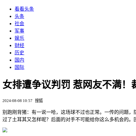
看看头条
头条
社会
军事
娱乐
财经
历史
国内
国际
女排遭争议判罚 惹网友不满！裁
2024-08-08 10:57
搜狐
别跑刚背猪：有一说一哈，这场球不过也正常。一传的问题，
过了土耳其又怎样呢？后面的对手不可能给你这么多机会的。