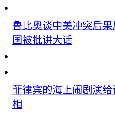
鲁比奥谈中美冲突后果
国被批讲大话
菲律宾的海上闹剧演给
相