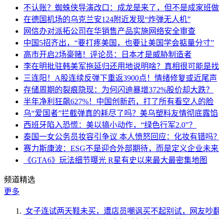
不认账？蜘蛛侠导演改口：成龙是来了，但不是成家班做
在德国机场的乌克兰安124附近发现“炸弹无人机”
网信办对派拓公司在华销售产品实施网络安全审查
中国5招齐出，“要打疼美国，也要让美国学会掂量分寸”
高市开启2场豪赌！评论员：日本才是威胁制造者
李在明批驻韩美军拖延归还用地说明啥？真相很可能是找
三连阳！A股连续反弹下重返3900点！情绪修复或近尾声
存储周期的裂痕隐现：为何闪迪暴增372%股价却大跌？
半年净利狂飙627%！中国创新药，打了所有看空人的脸
乌“爱国者”拦截弹真的耗尽了吗？美乌塑料友情彻底露馅
西班牙陷入恐慌：美以搞小动作，“绿色行军2.0”？
泰国一女公务员妆容引争议 本人愤怒回应：化妆有错吗
赛力斯康波：ESG不是迎合外部期待，而是定义企业未
《GTA6》玩法细节曝光 R星有史以来最大最密集地图
频道精选
更多
女子连试两天鞋未买，遭店员嘲讽买不起别试，网友吵