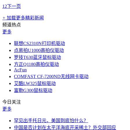
1
2
下一页
+
加载更多精彩新闻
频道热点
更多
联想CS2310N打印机驱动
点易拍U1000高拍仪驱动
罗技T630蓝牙鼠标驱动
方正Q1180高拍仪驱动
AcFun
COMFAST CF-7200ND无线网卡驱动
艾酷LW325鼠标驱动
富勒G300鼠标驱动
今日关注
更多
罕见出手托日元，美国到底怕什么？
中国是否计划在太平洋海底开采稀土？外交部回应