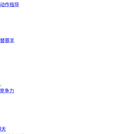
动作指导
替罪羊
？
来竞争力
翻天