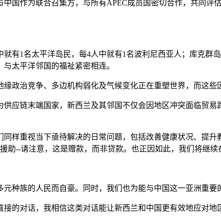
与中国作为联合召集方，与所有APEC成员国密切合作，共同评
中就有1名太平洋岛民，每4人中就有1名波利尼西亚人；库克群
，与太平洋邻国的福祉紧密相连。
地缘政治竞争、多边机构弱化及气候变化正在重塑世界，而这些
为供应链末端国家，新西兰及其邻国不仅会因地区冲突面临贸易
们同样重视当下亟待解决的日常问题，包括改善健康状况、提升
援助--请注意，这是赠款，而非贷款。也正因如此，我们将继
多元种族的人民而自豪。同时，我们也为能与中国这一亚洲重要
直接的对话，我相信这类对话能让新西兰和中国更有效地应对地区