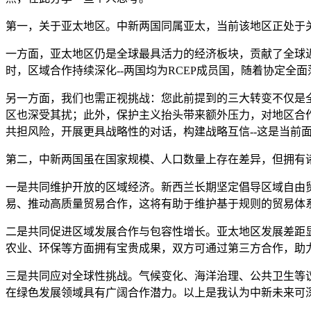
第一，关于亚太地区。中新两国同属亚太，当前该地区正处于
一方面，亚太地区仍是全球最具活力的经济板块，贡献了全球近
时，区域合作持续深化--两国均为RCEP成员国，随着协定
另一方面，我们也需正视挑战：您此前提到的三大转变不仅是
区也深受其扰；此外，保护主义抬头带来额外压力，对地区合
共担风险，开展更具战略性的对话，构建战略互信--这是当前
第二，中新两国虽在国家规模、人口数量上存在差异，但拥有
一是共同维护开放的区域经济。新西兰长期坚定倡导区域自由
易、推动高质量贸易合作，这将有助于维护基于规则的贸易体
二是共同促进区域发展合作与包容性增长。亚太地区发展差距
农业、环保等方面拥有宝贵成果，双方可通过第三方合作，助
三是共同应对全球性挑战。气候变化、海洋治理、公共卫生等
在绿色发展领域具有广阔合作潜力。以上是我认为中新未来可