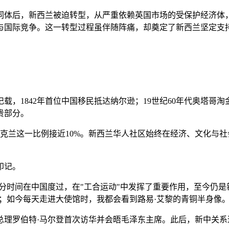
济共同体后，新西兰被迫转型，从严重依赖英国市场的受保护经济
与国际竞争。这一转型过程虽伴随阵痛，却奠定了新西兰坚定支
载，1842年首位中国移民抵达纳尔逊；19世纪60年代奥塔哥
贵部分。
奥克兰这一比例接近10%。新西兰华人社区始终在经济、文化与
印记。
分时间在中国度过，在"工合运动"中发挥了重要作用，至今仍
；如今每天走进大使馆时，我都会看到路易·艾黎的青铜半身像
西兰总理罗伯特·马尔登首次访华并会晤毛泽东主席。此后，新中