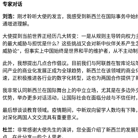
专家对话
刘浩：
刚才聆听大使的发言，我感受到新西兰在国际事务中始
通增进理解。
大使提到当前世界正经历几大转变：一是从规则主导转向权力
的最大威胁与担忧是什么？这些挑战又会对新中伙伴关系产生
威胁论"，但事实上中国始终是世界和平的维护者，从不主动
此外，我想提出几点合作倡议。目前我们与阿联酋在智库论坛
间产业的商业化发展正成为全球趋势，新西兰在该领域的商业
速，正积极推进各行业的数字化转型，这也为两国合作提供了新
我非常认同新西兰在国际舞台上的中立立场，尤其是在多边外
优势，举办更多对话活动，让国际社会在面临分歧与不信任时
最后想谈谈教育领域。疫情期间，中新双向留学人数均有下降
对深化两国人文交流具有重要意义。
杜兰：
非常感谢大使先生的演讲，您全面介绍了新西兰的发展
点，在此分享一些个人思考。