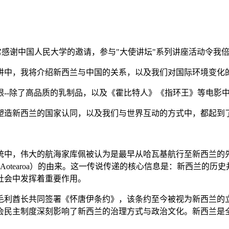
！非常感谢中国人民大学的邀请，参与"大使讲坛"系列讲座活动令我
讲中，我将介绍新西兰与中国的关系，以及我们对国际环境变化
--除了高品质的乳制品，以及《霍比特人》《指环王》等电影
塑造新西兰的国家认同，以及我们与世界互动的方式中，都起到
统中，伟大的航海家库佩被认为是最早从哈瓦基航行至新西兰的
（Aotearoa）的由来。这一传说传递的核心信息是：新西兰的
社会中发挥着重要作用。
多毛利酋长共同签署《怀唐伊条约》，该条约至今被视为新西兰
会民主制度深刻影响了新西兰的治理方式与政治文化。新西兰是