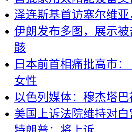
泽连斯基首访塞尔维亚
伊朗发布多图，展示被击
骸
日本前首相痛批高市：
女性
以色列媒体：穆杰塔巴
美国上诉法院维持对白
特朗普：将上诉