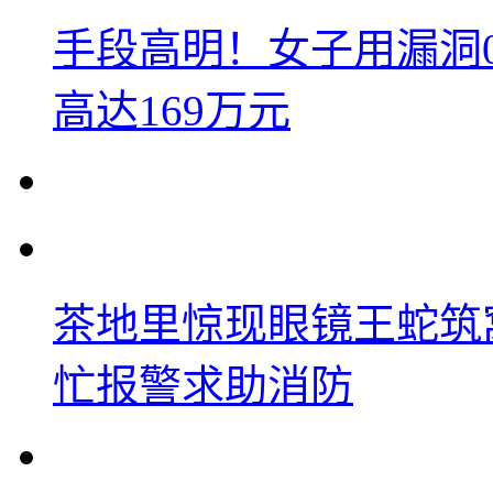
手段高明！女子用漏洞
高达169万元
茶地里惊现眼镜王蛇筑
忙报警求助消防