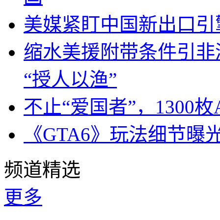
美媒紧盯中国新出口引
缩水美援附带条件引非
“授人以渔”
不止“爱国者”，1300枚
《GTA6》玩法细节曝
频道精选
更多