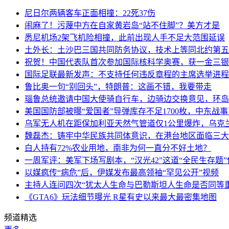
尼日尔两辆客车正面相撞：22死37伤
闹麻了！污蔑中方在自家黄岩岛“站不住脚”？美方才是
悉尼机场2架飞机险相撞，此前出现人手不足大范围延误
土外长：土沙巴三国共同防务协议，技术上等同北约第五
祝贺！中国代表队首次参加国际核科学奥赛，获一金三银
国际足联最新发声：不支持任何违反章程的主席选举进程
鲁比奥一句“别回头”，特朗普：这画不错，我要带走
瑙鲁总统邀请中国大使骑自行车，边骑边交换意见，环岛
美国国防部被曝“爱国者”导弹库存不足1700枚，中东战
乌军无人机在距保加利亚天然气管道仅1公里爆炸，乌克
魏磊杰：铸牢中华民族共同体意识，在港台地区面临三大
白人持有72%农业用地，南非为何一直分不好土地？
一周军评：美军下场写剧本，“汉光42”这道“全民生存题”
以媒疯传“病危”后，伊媒发布最高领袖“罕见公开”视频
主持人连问四次“犹太人生命与巴勒斯坦人生命是否同等
《GTA6》玩法细节曝光 R星有史以来最大最密集地图
频道精选