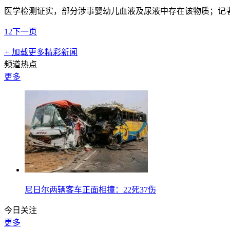
医学检测证实，部分涉事婴幼儿血液及尿液中存在该物质；记
1
2
下一页
+
加载更多精彩新闻
频道热点
更多
尼日尔两辆客车正面相撞：22死37伤
今日关注
更多