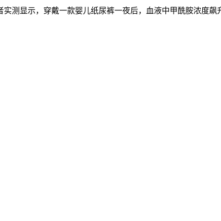
者实测显示，穿戴一款婴儿纸尿裤一夜后，血液中甲酰胺浓度飙