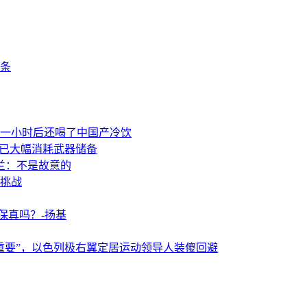
条
一小时后还喝了中国产冷饮
事已大幅消耗武器储备
兰：不是故意的
挑战
保真吗？-扬基
重要”，以色列极右翼定居运动领导人装傻回避