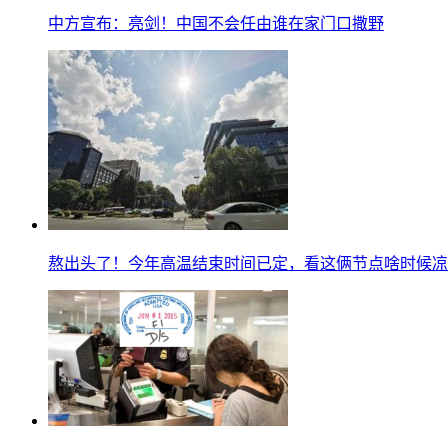
中方宣布：亮剑！中国不会任由谁在家门口撒野
熬出头了！今年高温结束时间已定，看这俩节点啥时候凉