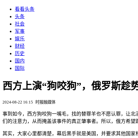
看看头条
头条
社会
军事
娱乐
财经
历史
国内
国际
西方上演“狗咬狗”，俄罗斯趁势
2024-08-22 16:15
时报融媒体
事到如今，西方狗咬狗一嘴毛，找的替罪羊也不愿认罪，让北
们的注意力，从而掩盖该事件的真正肇事者。所以，俄方希望
其实，大家心里都清楚，幕后黑手就是美国，并要求其他国家