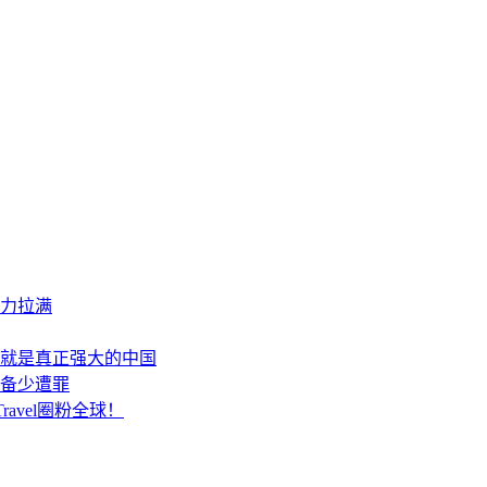
战力拉满
就是真正强大的中国
准备少遭罪
avel圈粉全球！