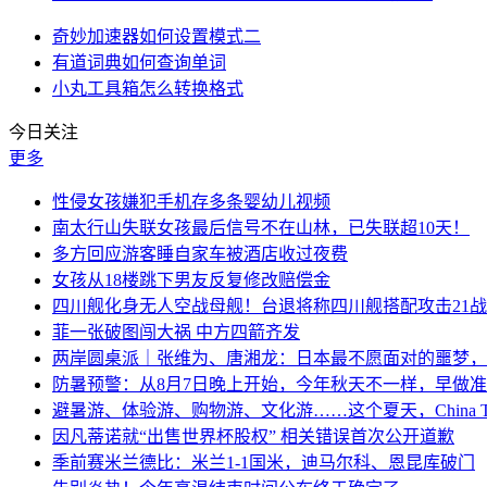
奇妙加速器如何设置模式二
有道词典如何查询单词
小丸工具箱怎么转换格式
今日关注
更多
性侵女孩嫌犯手机存多条婴幼儿视频
南太行山失联女孩最后信号不在山林，已失联超10天！
多方回应游客睡自家车被酒店收过夜费
女孩从18楼跳下男友反复修改赔偿金
四川舰化身无人空战母舰！台退将称四川舰搭配攻击21
菲一张破图闯大祸 中方四箭齐发
两岸圆桌派｜张维为、唐湘龙：日本最不愿面对的噩梦，
防暑预警：从8月7日晚上开始，今年秋天不一样，早做
避暑游、体验游、购物游、文化游……这个夏天，China Tr
因凡蒂诺就“出售世界杯股权” 相关错误首次公开道歉
季前赛米兰德比：米兰1-1国米，迪马尔科、恩昆库破门