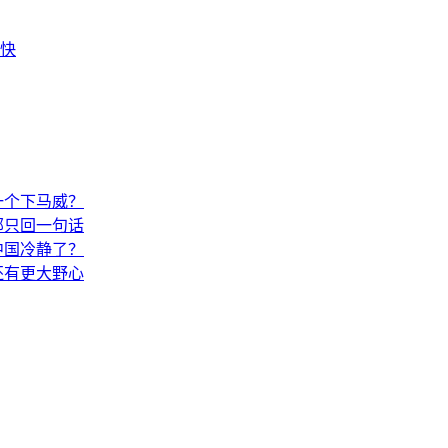
快
一个下马威？
部只回一句话
中国冷静了？
还有更大野心