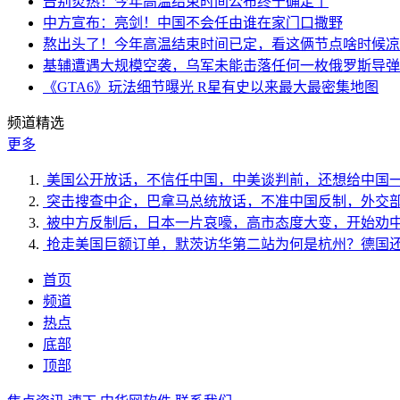
告别炎热！今年高温结束时间公布终于确定了
中方宣布：亮剑！中国不会任由谁在家门口撒野
熬出头了！今年高温结束时间已定，看这俩节点啥时候凉
基辅遭遇大规模空袭，乌军未能击落任何一枚俄罗斯导弹
《GTA6》玩法细节曝光 R星有史以来最大最密集地图
频道精选
更多
美国公开放话，不信任中国，中美谈判前，还想给中国
突击搜查中企，巴拿马总统放话，不准中国反制，外交
被中方反制后，日本一片哀嚎，高市态度大变，开始劝
抢走美国巨额订单，默茨访华第二站为何是杭州？德国
首页
频道
热点
底部
顶部