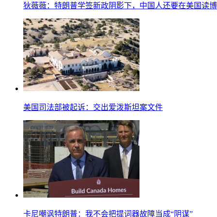
狄薇薇：特朗普学签新政阴影下，中国人还要在美国读博
美国司法部被起诉：交出爱泼斯坦案文件
卡尼嘲讽特朗普：我不会把提词器故障当成“阴谋”