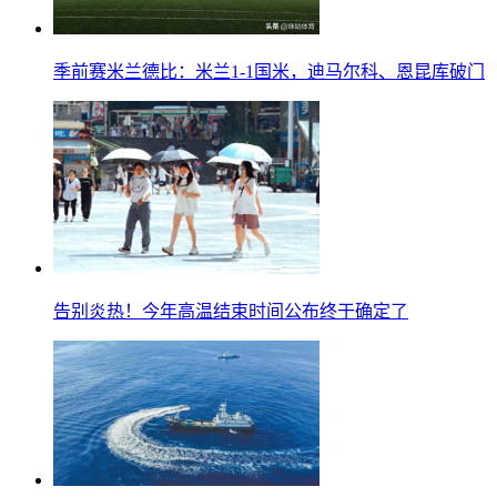
季前赛米兰德比：米兰1-1国米，迪马尔科、恩昆库破门
告别炎热！今年高温结束时间公布终于确定了