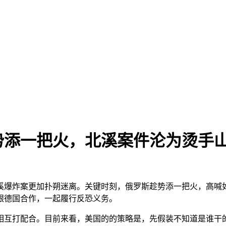
添一把火，北溪案件沦为烫手山芋
溪爆炸案更加扑朔迷离。关键时刻，俄罗斯趁势添一把火，高喊
跟德国合作，一起履行反恐义务。
相互打配合。目前来看，美国的的策略是，先假装不知道是谁干