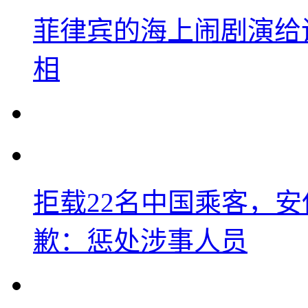
菲律宾的海上闹剧演给
相
拒载22名中国乘客，安
歉：惩处涉事人员