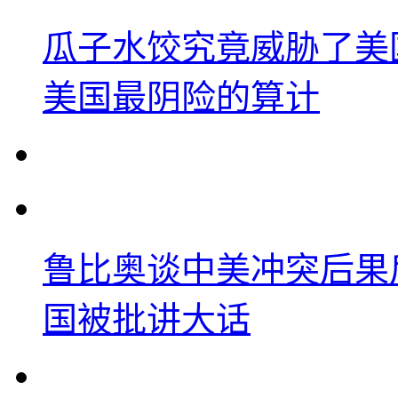
瓜子水饺究竟威胁了美
美国最阴险的算计
鲁比奥谈中美冲突后果
国被批讲大话