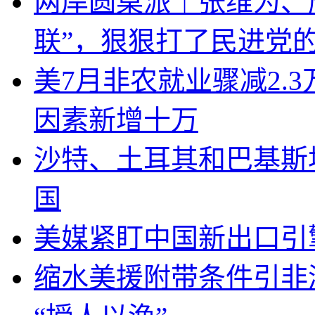
两岸圆桌派｜张维为、
联”，狠狠打了民进党
美7月非农就业骤减2.
因素新增十万
沙特、土耳其和巴基斯
国
美媒紧盯中国新出口引
缩水美援附带条件引非