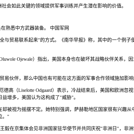
洲社会如此关键的领域提供军事训练并产生潜在影响的价值。
赛队员在熟悉中方武器装备。
中国军网
全与贸易联系起来"的方式。《南华早报》称，其中的一个例子便
uwole Ojewale）指出，美国本身也在破坏其战略伙伴关
贸易伙伴，那么中国也有可能在这方面的军事合作领域施加影响
（Liselotte Odgaard）表示，冷战结束后，美国和
益增多，美国认为这构成了"威胁"。
在却被视为摇摆不定。她特别强调，萨赫勒地区国家很有兴趣从
。"
长王毅在京集体会见非洲国家驻华使节并共同庆祝"非洲日"，非洲