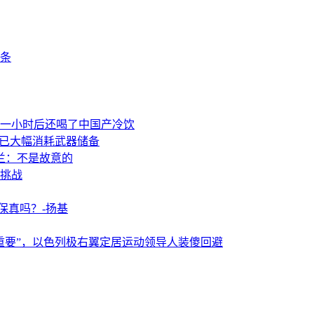
条
一小时后还喝了中国产冷饮
事已大幅消耗武器储备
兰：不是故意的
挑战
保真吗？-扬基
重要”，以色列极右翼定居运动领导人装傻回避