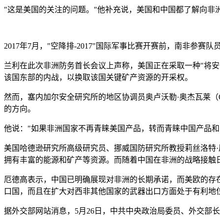
"这是美国的关注的问题。"他补充说，美国和中国都了解向非
2017年7月，"空降排-2017"国际军事比赛开赛前，南非参
兰利在此次非洲防务首长会议上声称，美国正在采取一种"将安
该国东部的内战，以换取该国关键矿产资源的开采权。
然而，塞内加尔安全研究所的地区协调员奥卢沃勒·奥杰瓦莱（Ol
的方向。
他说："如果非洲国家不再青睐美国产品，转而青睐中国产品和
美国哈德逊研究所高级研究员、挪威国防研究所教授莉丝洛特·厄德高
拥有丰富的能源和矿产等资源。而随着中国在非洲的战略接触日
厄德高表示，中国已明确展现对非洲的长期承诺，而美欧的存
口国，而且在扩大对西非其他国家的武器出口方面处于有利地位
据外交部网站消息，5月26日，中共中央政治局委员、外交部