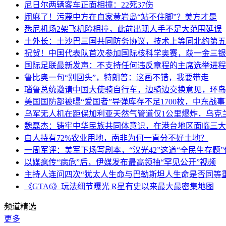
尼日尔两辆客车正面相撞：22死37伤
闹麻了！污蔑中方在自家黄岩岛“站不住脚”？美方才是
悉尼机场2架飞机险相撞，此前出现人手不足大范围延误
土外长：土沙巴三国共同防务协议，技术上等同北约第五
祝贺！中国代表队首次参加国际核科学奥赛，获一金三银
国际足联最新发声：不支持任何违反章程的主席选举进程
鲁比奥一句“别回头”，特朗普：这画不错，我要带走
瑙鲁总统邀请中国大使骑自行车，边骑边交换意见，环岛
美国国防部被曝“爱国者”导弹库存不足1700枚，中东战
乌军无人机在距保加利亚天然气管道仅1公里爆炸，乌克
魏磊杰：铸牢中华民族共同体意识，在港台地区面临三大
白人持有72%农业用地，南非为何一直分不好土地？
一周军评：美军下场写剧本，“汉光42”这道“全民生存题”
以媒疯传“病危”后，伊媒发布最高领袖“罕见公开”视频
主持人连问四次“犹太人生命与巴勒斯坦人生命是否同等
《GTA6》玩法细节曝光 R星有史以来最大最密集地图
频道精选
更多