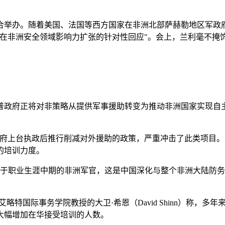
合举办。随着美国、法国等西方国家在非洲北部萨赫勒地区军政
国在非洲安全领域影响力扩张的针对性回应"。会上，兰利毫不
普政府正将对非策略从提供军事援助转变为推动非洲国家实现自
政府上台执政后推行削减对外援助的政策，严重冲击了此类项目
的培训力度。
和处于职业生涯中期的非洲军官，这是中国深化与整个非洲大陆防
略特国际事务学院教授的大卫·希恩（David Shinn）称，
大幅增加在华接受培训的人数。