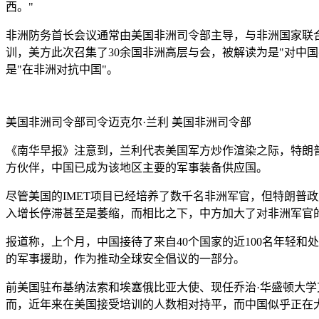
西。"
非洲防务首长会议通常由美国非洲司令部主导，与非洲国家联
训，美方此次召集了30余国非洲高层与会，被解读为是"对中
是"在非洲对抗中国"。
美国非洲司令部司令迈克尔·兰利
美国非洲司令部
《南华早报》注意到，兰利代表美国军方炒作渲染之际，特朗
方伙伴，中国已成为该地区主要的军事装备供应国。
尽管美国的IMET项目已经培养了数千名非洲军官，但特朗普
入增长停滞甚至是萎缩，而相比之下，中方加大了对非洲军官
报道称，上个月，中国接待了来自40个国家的近100名年轻
的军事援助，作为推动全球安全倡议的一部分。
前美国驻布基纳法索和埃塞俄比亚大使、现任乔治·华盛顿大学艾
而，近年来在美国接受培训的人数相对持平，而中国似乎正在