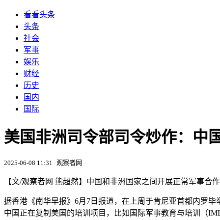
看看头条
头条
社会
军事
娱乐
财经
历史
国内
国际
美国非洲司令部司令炒作：中国
2025-06-08 11:31
观察者网
【文/观察者网 熊超然】中国和非洲国家之间开展正常军事合作
据香港《南华早报》6月7日报道，在上周于肯尼亚首都内罗毕举行的非
中国正在复制美国的培训项目，比如国际军事教育与培训（IM