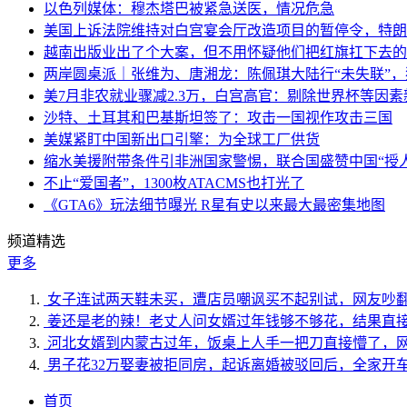
以色列媒体：穆杰塔巴被紧急送医，情况危急
美国上诉法院维持对白宫宴会厅改造项目的暂停令，特朗
越南出版业出了个大案，但不用怀疑他们把红旗扛下去的
两岸圆桌派｜张维为、唐湘龙：陈佩琪大陆行“未失联”
美7月非农就业骤减2.3万，白宫高官：剔除世界杯等因
沙特、土耳其和巴基斯坦签了：攻击一国视作攻击三国
美媒紧盯中国新出口引擎：为全球工厂供货
缩水美援附带条件引非洲国家警惕，联合国盛赞中国“授人
不止“爱国者”，1300枚ATACMS也打光了
《GTA6》玩法细节曝光 R星有史以来最大最密集地图
频道精选
更多
女子连试两天鞋未买，遭店员嘲讽买不起别试，网友吵
姜还是老的辣！老丈人问女婿过年钱够不够花，结果直
河北女婿到内蒙古过年，饭桌上人手一把刀直接懵了，
男子花32万娶妻被拒同房，起诉离婚被驳回后，全家开
首页