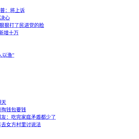
普：将上诉
决心
，狠狠打了民进党的脸
素新增十万
以渔”
翻天
接掏钱包要钱
网友：吃完家庭矛盾都少了
车去女方村里讨说法