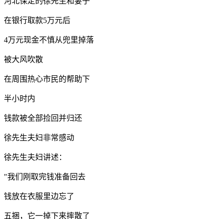
河北保定的徐先生和妻子
在银行取款5万元后
4万元现金不慎从兜里掉落
被大风吹散
在周围热心市民的帮助下
半小时内
钱款被全部捡回并归还
徐先生夫妇非常感动
徐先生夫妇讲述：
"我们刚取完钱准备回去
钱放在衣服里边忘了
五捆，它一掉下来摔散了