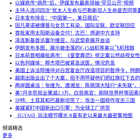
以媒疯传“病危”后，伊媒发布最高领袖“罕见公开”视频
主持人连问四次“犹太人生命与巴勒斯坦人生命是否同等
日本发布排名：“中国第一，美日居后”
因凡蒂诺被爆曾与女员工有染，国际足联、欧足联回应
首批家用太阳能设备交付！古巴：感谢中方支持
泽连斯基首访塞尔维亚，与武契奇展开会谈
伊朗发布多图，展示被击落的F-15战机等美以飞机残骸
日本前首相痛批高市：《皇室典范》修正案公然歧视女性
以色列媒体：穆杰塔巴被紧急送医，情况危急
美国上诉法院维持对白宫宴会厅改造项目的暂停令，特朗
越南出版业出了个大案，但不用怀疑他们把红旗扛下去的
两岸圆桌派｜张维为、唐湘龙：陈佩琪大陆行“未失联”
美7月非农就业骤减2.3万，白宫高官：剔除世界杯等因
沙特、土耳其和巴基斯坦签了：攻击一国视作攻击三国
美媒紧盯中国新出口引擎：为全球工厂供货
《GTA6》玩法细节曝光 R星有史以来最大最密集地图
频道精选
更多