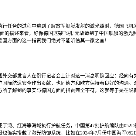
执行任务的过程中遭到了解放军舰艇发射的激光照射，德国飞机
面的描述来看，好像德国这架飞机"无故遭到了中国舰艇的激光
德国方面的这一指责我们绝对不能听信其一家之言！
中国外交部发言人在例行记者会上针对这一消息明确回应：经向有
护国际航道安全作出贡献，也同德方和欧方保持着良好的沟通。
方所了解到的事实与德国方面的指责完全不符，这就等于是在说
湾、红海等海域执行护航任务，中国第47批护航编队由052D型驱逐
确实搭载了激光防御系统，比如在2024年7月份中国海军052