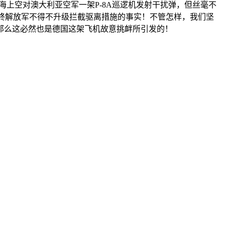
海上空对澳大利亚空军一架P-8A巡逻机发射干扰弹，但丝毫不
最终解放军不得不升级拦截驱离措施的事实！不管怎样，我们坚
那么这必然也是德国这架飞机故意挑衅所引发的！