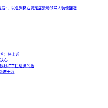
重要”，以色列极右翼定居运动领导人装傻回避
普：将上诉
决心
，狠狠打了民进党的脸
素新增十万