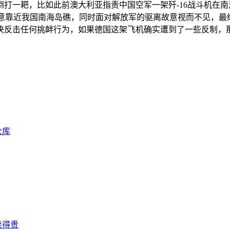
打一耙，比如此前澳大利亚指责中国空军一架歼-16战斗机在南
恶意靠近我国南海岛礁，同时面对解放军的驱离故意视而不见，
决反击任何挑衅行为，如果德国这架飞机确实遭到了一些反制，
仓库
卖得贵