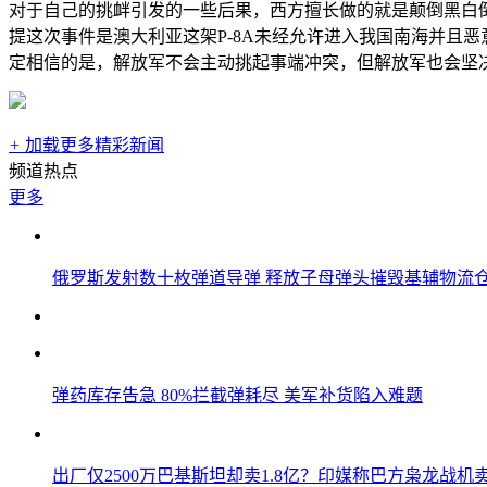
对于自己的挑衅引发的一些后果，西方擅长做的就是颠倒黑白倒
提这次事件是澳大利亚这架P-8A未经允许进入我国南海并且
定相信的是，解放军不会主动挑起事端冲突，但解放军也会坚
+
加载更多精彩新闻
频道热点
更多
俄罗斯发射数十枚弹道导弹 释放子母弹头摧毁基辅物流
弹药库存告急 80%拦截弹耗尽 美军补货陷入难题
出厂仅2500万巴基斯坦却卖1.8亿？印媒称巴方枭龙战机