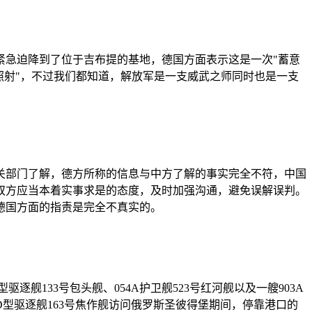
紧急迫降到了位于吉布提的基地，德国方面表示这是一次"蓄意
照射"，不过我们都知道，解放军是一支威武之师同时也是一支
关部门了解，德方所称的信息与中方了解的事实完全不符，中国
双方应当本着实事求是的态度，及时加强沟通，避免误解误判。
德国方面的指责是完全不真实的。
舰133号包头舰、054A护卫舰523号红河舰以及一艘903A
D型驱逐舰163号焦作舰访问俄罗斯圣彼得堡期间，停靠港口的