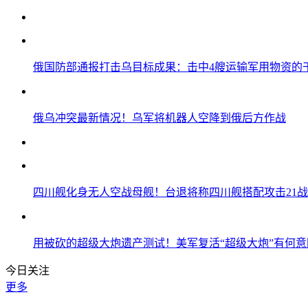
俄国防部通报打击乌目标成果：击中4艘运输军用物资的
俄乌冲突最新情况！乌军将机器人空降到俄后方作战
四川舰化身无人空战母舰！台退将称四川舰搭配攻击21
用被砍的超级大炮遗产测试！美军复活“超级大炮”有何意
今日关注
更多