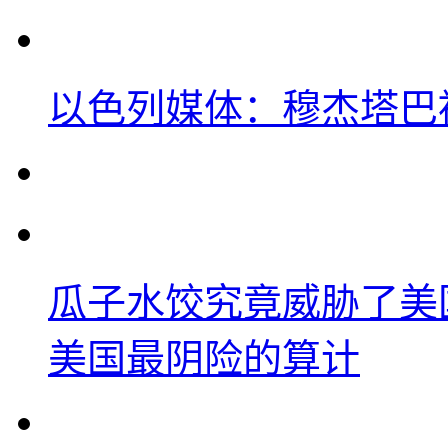
以色列媒体：穆杰塔巴
瓜子水饺究竟威胁了美
美国最阴险的算计