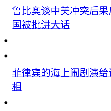
鲁比奥谈中美冲突后果
国被批讲大话
菲律宾的海上闹剧演给
相