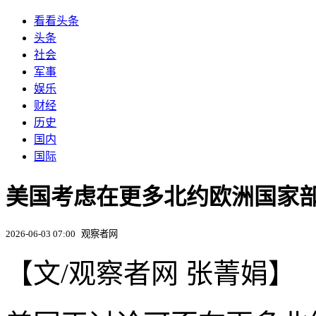
看看头条
头条
社会
军事
娱乐
财经
历史
国内
国际
美国考虑在更多北约欧洲国家
2026-06-03 07:00
观察者网
【文/观察者网 张菁娟】