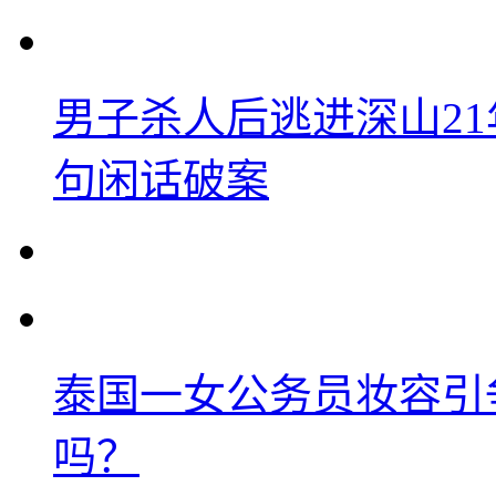
男子杀人后逃进深山2
句闲话破案
泰国一女公务员妆容引
吗？