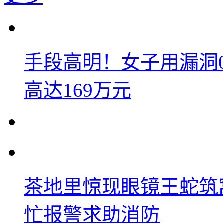
手段高明！女子用漏洞
高达169万元
茶地里惊现眼镜王蛇筑
忙报警求助消防