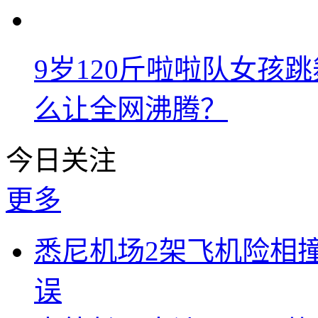
9岁120斤啦啦队女孩
么让全网沸腾？
今日关注
更多
悉尼机场2架飞机险相
误