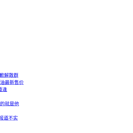
道歉解散群
汽油最新售价
重逢
的就是他
”报道不实