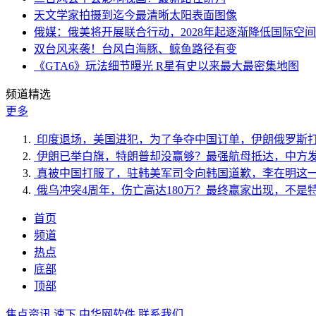
天文学家拍摄到迄今最清晰太阳表面图像
俄媒：俄美将开展联合行动，2028年起逐渐降低国际空
双台风来袭！台风白海豚、鲸鱼路径有变
《GTA6》玩法细节曝光 R星有史以来最大最密集地图
频道精选
更多
印度退场，美国进犯，为了争夺中国订单，伊朗俄罗斯
伊朗已举白旗，特朗普却没赢够？最强航母抵达，中方
真被中国打服了，驻韩美军司令向韩国道歉，李在明这
俄乌冲突4周年，伤亡高达180万？最终赢家出现，不是
首页
频道
热点
底部
顶部
焦点资讯
速下
中华网软件
联系我们