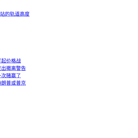
间站的轨道高度
打起价格战
发出撤离警告
一次赌赢了
特朗普或普京