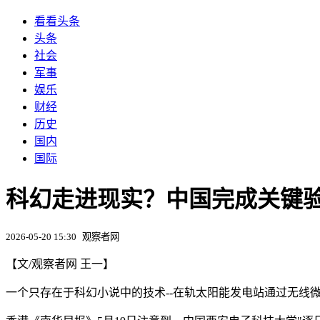
看看头条
头条
社会
军事
娱乐
财经
历史
国内
国际
科幻走进现实？中国完成关键验
2026-05-20 15:30
观察者网
【文/观察者网 王一】
一个只存在于科幻小说中的技术--在轨太阳能发电站通过无线