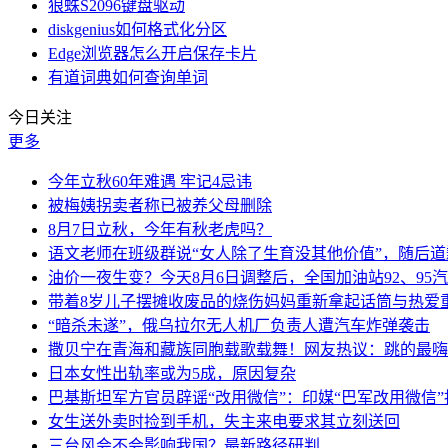
狼蛛S2096键盘驱动
diskgenius如何格式化分区
Edge浏览器怎么开启保存卡片
有道词典如何查询单词
今日关注
更多
今年立秋60年难遇 牢记4忌讳
被梅姨拐卖者称已被养父母删除
8月7日立秋，今年有秋老虎吗？
语文老师在班级群说“女人除了生育没其他价值”，随后
油价一夜生变？今天8月6日调整后，全国加油站92、95
带着8岁儿子摆摊收废品的烧伤妈妈重新拿起话筒与热爱
“暗杀未遂”，俄乌拉尔无人机厂负责人遭汽车炸弹袭击
撒贝宁在青海和藏族同胞载歌载舞！网友热议：跳的最嗨
日本女性出轨率或为5成，原因复杂
巴基斯坦军方官员辟谣“改用微信”：印媒“巴军改用微信
女生送外卖时捡到手机，失主来电要求其立刻送回
三台风会不会影响我国？最新路径研判