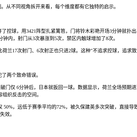
胜利。从不同视角拆开来看，每个维度都有它独特的启示。
了控球，用3421阵型扎紧篱笆，门将铃木彩艳开场3分钟就扑出
15分钟内，射门从3次暴涨到5次，禁区内触球增加了8次。
比荷兰17次射门、6次射正也只进2球。这种"不追求控球，追
犯了两个致命错误。
破门仅 6分钟后，日本就扳回一球。数据显示，荷兰全场预期进
容组织反击的空间。
50%，远低于赛季平均的72%，被久保建英多次突破，直接导致
全失效。