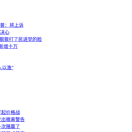
普：将上诉
决心
，狠狠打了民进党的脸
素新增十万
以渔”
打起价格战
发出撤离警告
一次赌赢了