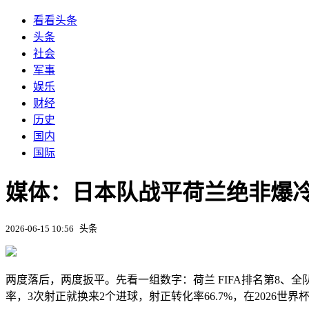
看看头条
头条
社会
军事
娱乐
财经
历史
国内
国际
媒体：日本队战平荷兰绝非爆冷
2026-06-15 10:56
头条
两度落后，两度扳平。先看一组数字：荷兰 FIFA排名第8、全
率，3次射正就换来2个进球，射正转化率66.7%，在2026世