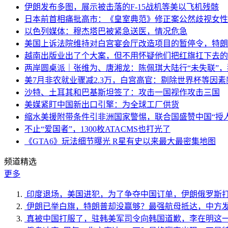
伊朗发布多图，展示被击落的F-15战机等美以飞机残骸
日本前首相痛批高市：《皇室典范》修正案公然歧视女性
以色列媒体：穆杰塔巴被紧急送医，情况危急
美国上诉法院维持对白宫宴会厅改造项目的暂停令，特朗
越南出版业出了个大案，但不用怀疑他们把红旗扛下去的
两岸圆桌派｜张维为、唐湘龙：陈佩琪大陆行“未失联”
美7月非农就业骤减2.3万，白宫高官：剔除世界杯等因
沙特、土耳其和巴基斯坦签了：攻击一国视作攻击三国
美媒紧盯中国新出口引擎：为全球工厂供货
缩水美援附带条件引非洲国家警惕，联合国盛赞中国“授人
不止“爱国者”，1300枚ATACMS也打光了
《GTA6》玩法细节曝光 R星有史以来最大最密集地图
频道精选
更多
印度退场，美国进犯，为了争夺中国订单，伊朗俄罗斯
伊朗已举白旗，特朗普却没赢够？最强航母抵达，中方
真被中国打服了，驻韩美军司令向韩国道歉，李在明这