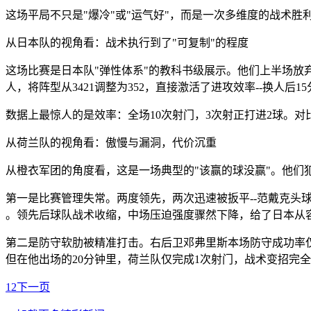
这场平局不只是"爆冷"或"运气好"，而是一次多维度的战术
从日本队的视角看：战术执行到了"可复制"的程度
这场比赛是日本队"弹性体系"的教科书级展示。他们上半场放弃
人，将阵型从3421调整为352，直接激活了进攻效率--换人后
数据上最惊人的是效率：全场10次射门，3次射正打进2球。对
从荷兰队的视角看：傲慢与漏洞，代价沉重
从橙衣军团的角度看，这是一场典型的"该赢的球没赢"。他们
第一是比赛管理失常。两度领先，两次迅速被扳平--范戴克头球
。领先后球队战术收缩，中场压迫强度骤然下降，给了日本从
第二是防守软肋被精准打击。右后卫邓弗里斯本场防守成功率仅 
但在他出场的20分钟里，荷兰队仅完成1次射门，战术变招完
1
2
下一页