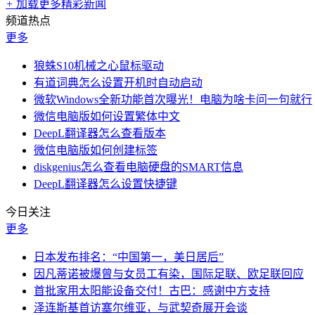
+
加载更多精彩新闻
频道热点
更多
狼蛛S10机械之心鼠标驱动
有道词典怎么设置开机时自动启动
微软Windows全新功能首次曝光！电脑为啥卡问一句就行
微信电脑版如何设置繁体中文
DeepL翻译器怎么查看版本
微信电脑版如何创建标签
diskgenius怎么查看电脑硬盘的SMART信息
DeepL翻译器怎么设置快捷键
今日关注
更多
日本发布排名：“中国第一，美日居后”
因凡蒂诺被爆曾与女员工有染，国际足联、欧足联回应
首批家用太阳能设备交付！古巴：感谢中方支持
泽连斯基首访塞尔维亚，与武契奇展开会谈