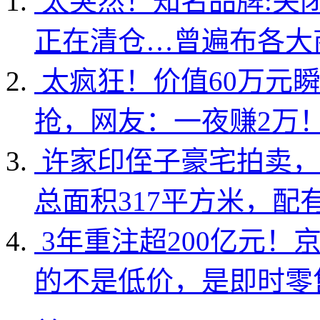
太突然！知名品牌:关
正在清仓…曾遍布各大
太疯狂！价值60万元
抢，网友：一夜赚2万
许家印侄子豪宅拍卖，
总面积317平方米，配
3年重注超200亿元！
的不是低价，是即时零