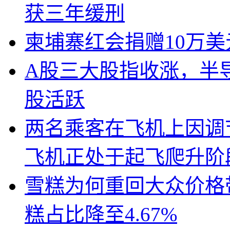
获三年缓刑
柬埔寨红会捐赠10万
A股三大股指收涨，半
股活跃
两名乘客在飞机上因调
飞机正处于起飞爬升阶
雪糕为何重回大众价格带
糕占比降至4.67%