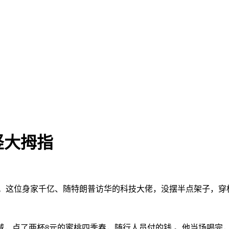
竖大拇指
仁勋。这位身家千亿、随特朗普访华的科技大佬，没摆半点架子，
冰城，点了两杯8元的蜜桃四季春，随行人员付的钱 。他当场喝