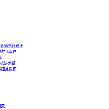
显腼腆躲镜头
6颗激光雷达
k
批讲大话
得随意反悔
翻天