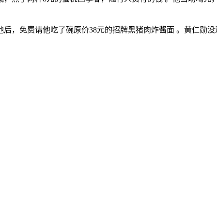
他后，免费请他吃了碗原价38元的招牌黑猪肉炸酱面 。黄仁勋