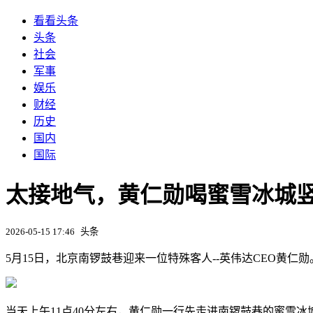
看看头条
头条
社会
军事
娱乐
财经
历史
国内
国际
太接地气，黄仁勋喝蜜雪冰城
2026-05-15 17:46
头条
5月15日，北京南锣鼓巷迎来一位特殊客人--英伟达CEO黄
当天上午11点40分左右，黄仁勋一行先走进南锣鼓巷的蜜雪