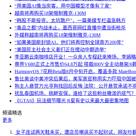
“用美国AI像当房客，用中国模型才像有了家”
越南将再购买18架俄制雅克-130M
“韩股不能投资，太坑散户”，一篇美媒专栏逼急韩方
“毒品之都”内战未止，墨西哥网红直播中遭当街枪杀
外媒称越南将再购买18架俄制雅克-130M
“如果美国能封锁AI，他们将再控制全球南方200年”
“美国民主社会主义者们正在搅动中期选举”
李亚鹏云南咖啡店开业！一众亲人专程赶来捧场，李嫣略
尊界V680正式上市售价64.8万起 搭载800V全主动悬架/
HarmonyOS 7花粉Beta版8月中旬开启，覆盖多款 MateBoo
鲁比奥谈中美冲突后果后，美军高官称用实力吓阻中国被
狗主人悬赏万元寻狗找回后反悔 法院：公开悬赏承诺不
扰乱泰国机场，挑衅安保，谁给了这些粉丝撒泼的底气？
《GTA6》玩法细节曝光 R星有史以来最大最密集地图
频道精选
更多
女子连试两天鞋未买，遭店员嘲讽买不起别试，网友吵