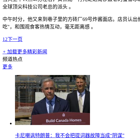
全球顶尖科技公司老总的派头 。
中午时分，他又来到巷子里的方砖厂69号炸酱面店。店员认出
吃"，和围观食客热情互动，毫无距离感 。
1
2
下一页
+
加载更多精彩新闻
频道热点
更多
卡尼嘲讽特朗普：我不会把提词器故障当成“阴谋”