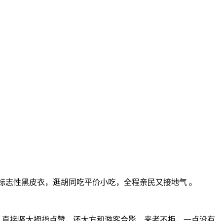
穿标志性黑皮衣，逛胡同吃平价小吃，全程亲民又接地气 。
完，直接竖大拇指点赞，还大方和游客合影，来者不拒，一点没有