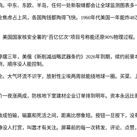
响。中东、东欧、半岛，任何一处新裂缝都会让全球监测图表多
焦虑占上风，各国掏钱都掏得飞快。1960年代美国一年能炸48
美国国家核安全署的"百亿亿次"项目号称能还原90%物理过程。
摆三年，美俄《新削减战略武器条约》2026年到期，续约前
倒，顺序没人能控制。
全。大气环流不识字，放射性尘埃两周就能绕地球一圈。买菜、
价一夜涨两成，防核地下室建材企业订单排到明年。资本永远比
死改成怕输，输赢和死活之间，距离比想象短。按钮一旦按下，没
静没人打赏，叫嚣才有关注。屏幕前的每一次转发、评论、点赞