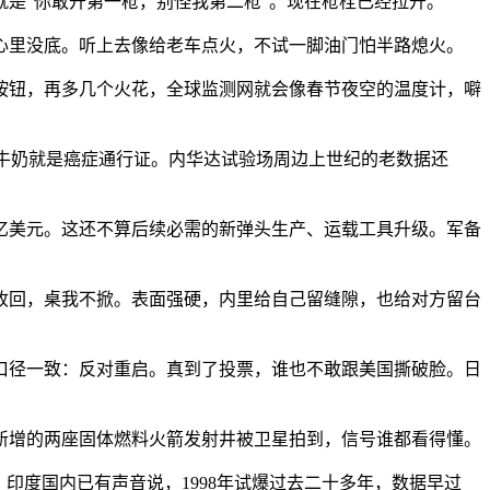
是"你敢开第一枪，别怪我第二枪"。现在枪栓已经拉开。
心里没底。听上去像给老车点火，不试一脚油门怕半路熄火。
按钮，再多几个火花，全球监测网就会像春节夜空的温度计，噼
进牛奶就是癌症通行证。内华达试验场周边上世纪的老数据还
亿美元。这还不算后续必需的新弹头生产、运载工具升级。军备
收回，桌我不掀。表面强硬，内里给自己留缝隙，也给对方留台
口径一致：反对重启。真到了投票，谁也不敢跟美国撕破脸。日
新增的两座固体燃料火箭发射井被卫星拍到，信号谁都看得懂。
印度国内已有声音说，1998年试爆过去二十多年，数据早过