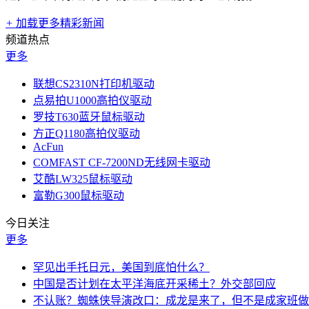
+
加载更多精彩新闻
频道热点
更多
联想CS2310N打印机驱动
点易拍U1000高拍仪驱动
罗技T630蓝牙鼠标驱动
方正Q1180高拍仪驱动
AcFun
COMFAST CF-7200ND无线网卡驱动
艾酷LW325鼠标驱动
富勒G300鼠标驱动
今日关注
更多
罕见出手托日元，美国到底怕什么？
中国是否计划在太平洋海底开采稀土？外交部回应
不认账？蜘蛛侠导演改口：成龙是来了，但不是成家班做