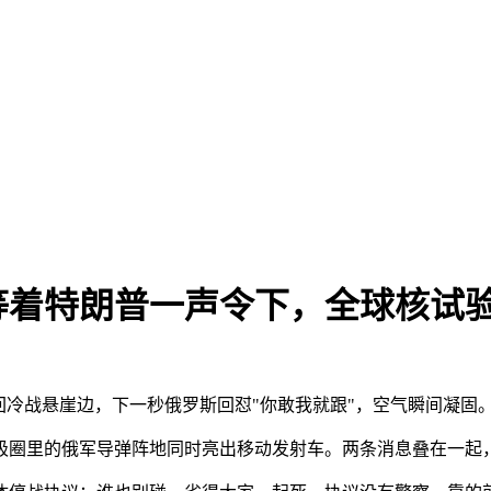
等着特朗普一声令下，全球核试
回冷战悬崖边，下一秒俄罗斯回怼"你敢我就跟"，空气瞬间凝固
圈里的俄军导弹阵地同时亮出移动发射车。两条消息叠在一起，日