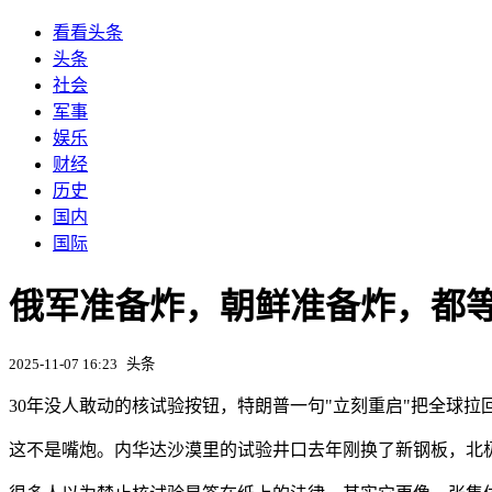
看看头条
头条
社会
军事
娱乐
财经
历史
国内
国际
俄军准备炸，朝鲜准备炸，都
2025-11-07 16:23
头条
30年没人敢动的核试验按钮，特朗普一句"立刻重启"把全球拉
这不是嘴炮。内华达沙漠里的试验井口去年刚换了新钢板，北极