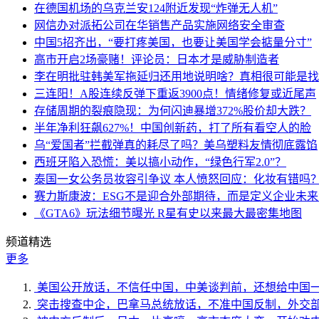
在德国机场的乌克兰安124附近发现“炸弹无人机”
网信办对派拓公司在华销售产品实施网络安全审查
中国5招齐出，“要打疼美国，也要让美国学会掂量分寸”
高市开启2场豪赌！评论员：日本才是威胁制造者
李在明批驻韩美军拖延归还用地说明啥？真相很可能是找
三连阳！A股连续反弹下重返3900点！情绪修复或近尾声
存储周期的裂痕隐现：为何闪迪暴增372%股价却大跌？
半年净利狂飙627%！中国创新药，打了所有看空人的脸
乌“爱国者”拦截弹真的耗尽了吗？美乌塑料友情彻底露馅
西班牙陷入恐慌：美以搞小动作，“绿色行军2.0”？
泰国一女公务员妆容引争议 本人愤怒回应：化妆有错吗
赛力斯康波：ESG不是迎合外部期待，而是定义企业未
《GTA6》玩法细节曝光 R星有史以来最大最密集地图
频道精选
更多
美国公开放话，不信任中国，中美谈判前，还想给中国
突击搜查中企，巴拿马总统放话，不准中国反制，外交