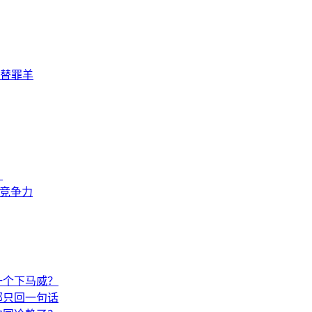
替罪羊
？
来竞争力
一个下马威？
部只回一句话