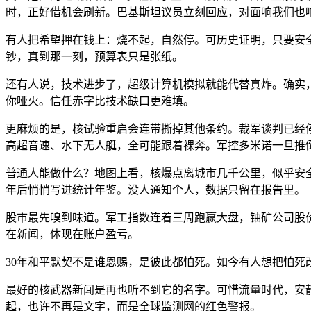
时，正好借机会刷新。巴基斯坦议员立刻回应，对面响我们也
有人把希望押在钱上：烧不起，自然停。可历史证明，只要安全
钞，真到那一刻，预算表只是张纸。
还有人说，技术进步了，超级计算机模拟就能代替真炸。确实，
你哑火。信任赤字比技术缺口更难填。
更麻烦的是，核试验重启会连带撕掉其他条约。裁军谈判已经停
高超音速、水下无人艇，全可能跟着裸奔。军控多米诺一旦推
普通人能做什么？地图上看，核爆点离城市几千公里，似乎安
年后悄悄写进统计年鉴。没人通知个人，数据只留在报告里。
股市最先嗅到味道。军工指数连着三周跑赢大盘，铀矿公司股
在新闻，体现在账户盈亏。
30年和平默契不是谁恩赐，是彼此都怕死。如今有人想把怕
最好的核武器新闻是再也听不到它的名字。可惜流量时代，安
起，也许不再是文字，而是全球监测网的红色警报。