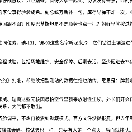
体停战协议：谁也别碰，省得大家一起死。协议没有警察，靠的就
的家伙事得验验成色。副总统万斯补一句，库存导弹不炸一次，
英国跟不跟？印度巴基斯坦是不是顺势也点一把？朝鲜早就按过
同位素，碘-131、锶-90这些名字听起来冷，它们钻进土壤混
流程试验，包括场地维护、安全保障、后期去污，至少砸进去35
条约》批准，却继续把监测站的数据往维也纳传。意思是：牌我
挪威、瑞典这些无核国最怕空气里飘来放射性尘埃。外长们开会
关系，大气都不敢出。
济舱调平，不想再被震到颠簸模式。官方文件没提报复，但去年
玻璃都会碎。核试验也一样，只要有人第一个点火，后面就排队。