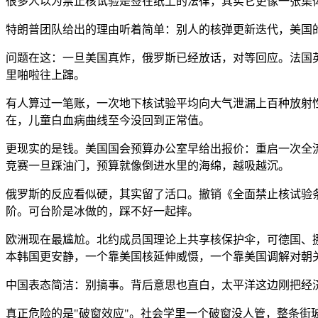
很多人以为禁止核试验是签在纸上的法律，其实它更像一张集
特朗普团队给出的理由听着简单：别人的核弹更新迭代，美国
问题在这：一旦美国真炸，俄罗斯已经放话，对等回应。法国
里啪啦往上蹿。
有人算过一笔账，一次地下核试验平均向大气泄漏上百种放射性
在，儿童白血病曲线至今没回到正常值。
更现实的是钱。美国国会预算办公室早给出报价：重启一次全
竞赛一旦踩油门，预算就像倒进水里的海绵，越吸越沉。
俄罗斯的反应看似硬，其实留了活口。撤销《全面禁止核试验
阶。可台阶是冰做的，踩不好一起摔。
欧洲现在最尴尬。北约成员国理论上共享核保护伞，可德国、
本韩国更安静，一个靠美国核延伸威慑，一个靠美国调解对朝
中国表态简洁：别搞事。背后意思也直白，太平洋这边刚把经
真正危险的是"破窗效应"。社会学里一个破窗没人管，整条街