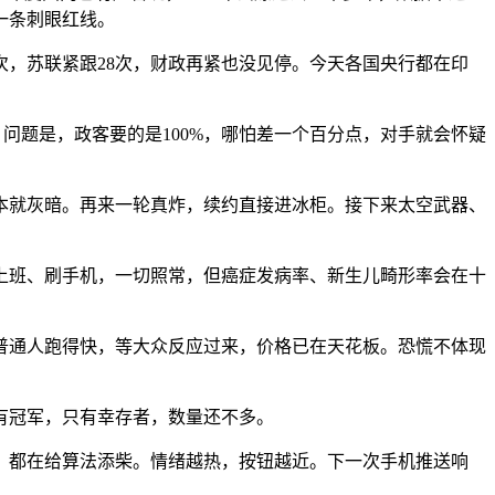
一条刺眼红线。
次，苏联紧跟28次，财政再紧也没见停。今天各国央行都在印
问题是，政客要的是100%，哪怕差一个百分点，对手就会怀疑
景本就灰暗。再来一轮真炸，续约直接进冰柜。接下来太空武器、
上班、刷手机，一切照常，但癌症发病率、新生儿畸形率会在十
普通人跑得快，等大众反应过来，价格已在天花板。恐慌不体现
有冠军，只有幸存者，数量还不多。
，都在给算法添柴。情绪越热，按钮越近。下一次手机推送响