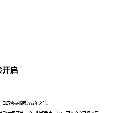
验开启
。
历像被撕回1992年之前。