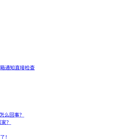
箱通知直接检查
是怎么回事？
赢家？
了！