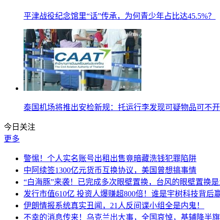
平津战役纪念馆里“话”传承，为何青少年占比达45.5%？
泰国机场将推出安检新规：托运行李发现可疑物品可不开
今日关注
更多
警惕！个人实名账号出租出售竟暗藏洗钱犯罪陷阱
中阿续签1300亿元货币互换协议，美国曾想搞事情
“白海豚”来袭！已完成多次眼壁置换，台风的眼壁置换
发行市值610亿 投资人爆赚超800倍！谁是宇树科技背后
伊朗情报系统真实丑闻，21人反间谍小组全是内鬼！
不幸的消息传来！乌克兰出大事，全国哀悼，基辅降半旗