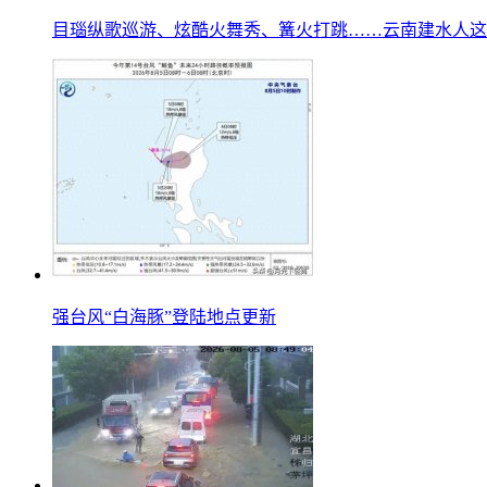
目瑙纵歌巡游、炫酷火舞秀、篝火打跳……云南建水人这
强台风“白海豚”登陆地点更新