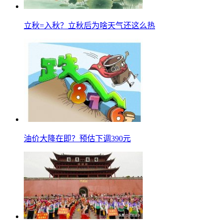
立秋=入秋？立秋后为啥天气还这么热
油价大降在即？预估下调390元