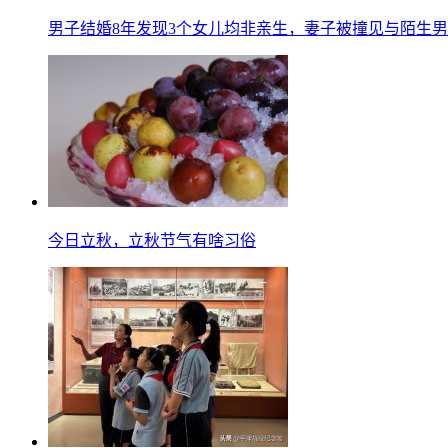
男子结婚8年发现3个女儿均非亲生，妻子被撞见与陌生
今日立秋，立秋节气有啥习俗