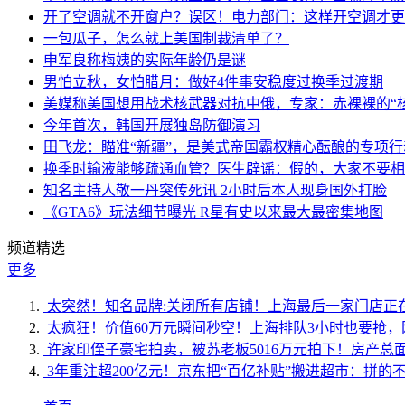
开了空调就不开窗户？误区！电力部门：这样开空调才更
一包瓜子，怎么就上美国制裁清单了？
申军良称梅姨的实际年龄仍是谜
男怕立秋，女怕腊月：做好4件事安稳度过换季过渡期
美媒称美国想用战术核武器对抗中俄，专家：赤裸裸的“核
今年首次，韩国开展独岛防御演习
田飞龙：瞄准“新疆”，是美式帝国霸权精心酝酿的专项行
换季时输液能够疏通血管？医生辟谣：假的，大家不要相
知名主持人敬一丹突传死讯 2小时后本人现身国外打脸
《GTA6》玩法细节曝光 R星有史以来最大最密集地图
频道精选
更多
太突然！知名品牌:关闭所有店铺！上海最后一家门店正
太疯狂！价值60万元瞬间秒空！上海排队3小时也要抢，
许家印侄子豪宅拍卖，被苏老板5016万元拍下！房产总面
3年重注超200亿元！京东把“百亿补贴”搬进超市：拼