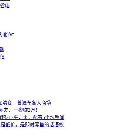
省电
讹诈”
动
信
在清仓…曾遍布各大商场
网友：一夜赚2万！
积317平方米，配有5个洗手间
的不是低价，是即时零售的话语权