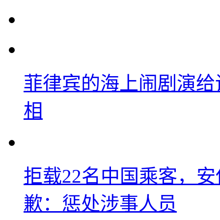
菲律宾的海上闹剧演给
相
拒载22名中国乘客，安
歉：惩处涉事人员