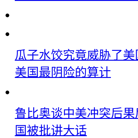
瓜子水饺究竟威胁了美
美国最阴险的算计
鲁比奥谈中美冲突后果
国被批讲大话