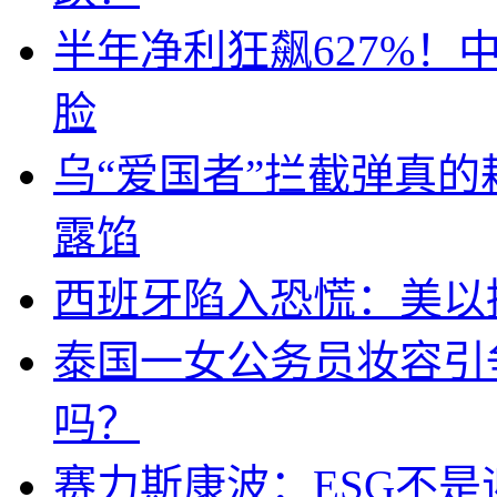
半年净利狂飙627%
脸
乌“爱国者”拦截弹真
露馅
西班牙陷入恐慌：美以搞
泰国一女公务员妆容引
吗？
赛力斯康波：ESG不