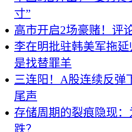
寸”
高市开启2场豪赌！评
李在明批驻韩美军拖延
是找替罪羊
三连阳！A股连续反弹下
尾声
存储周期的裂痕隐现：为
跌？