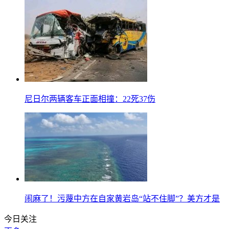
尼日尔两辆客车正面相撞：22死37伤
闹麻了！污蔑中方在自家黄岩岛“站不住脚”？美方才是
今日关注