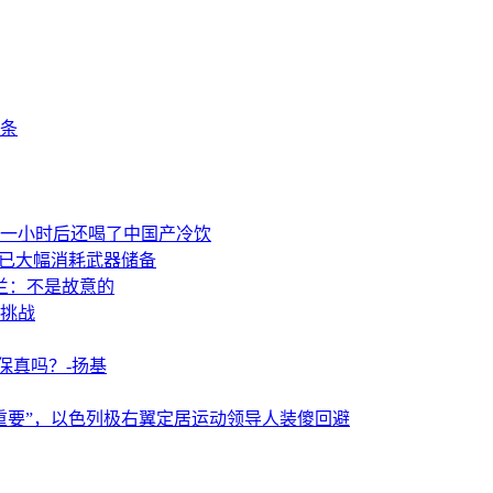
条
一小时后还喝了中国产冷饮
事已大幅消耗武器储备
兰：不是故意的
挑战
保真吗？-扬基
重要”，以色列极右翼定居运动领导人装傻回避