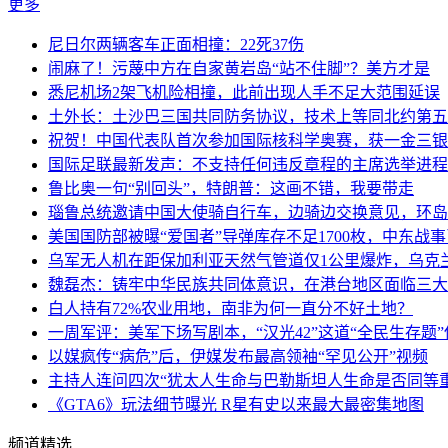
更多
尼日尔两辆客车正面相撞：22死37伤
闹麻了！污蔑中方在自家黄岩岛“站不住脚”？美方才是
悉尼机场2架飞机险相撞，此前出现人手不足大范围延误
土外长：土沙巴三国共同防务协议，技术上等同北约第五
祝贺！中国代表队首次参加国际核科学奥赛，获一金三银
国际足联最新发声：不支持任何违反章程的主席选举进程
鲁比奥一句“别回头”，特朗普：这画不错，我要带走
瑙鲁总统邀请中国大使骑自行车，边骑边交换意见，环岛
美国国防部被曝“爱国者”导弹库存不足1700枚，中东战
乌军无人机在距保加利亚天然气管道仅1公里爆炸，乌克
魏磊杰：铸牢中华民族共同体意识，在港台地区面临三大
白人持有72%农业用地，南非为何一直分不好土地？
一周军评：美军下场写剧本，“汉光42”这道“全民生存题”
以媒疯传“病危”后，伊媒发布最高领袖“罕见公开”视频
主持人连问四次“犹太人生命与巴勒斯坦人生命是否同等
《GTA6》玩法细节曝光 R星有史以来最大最密集地图
频道精选